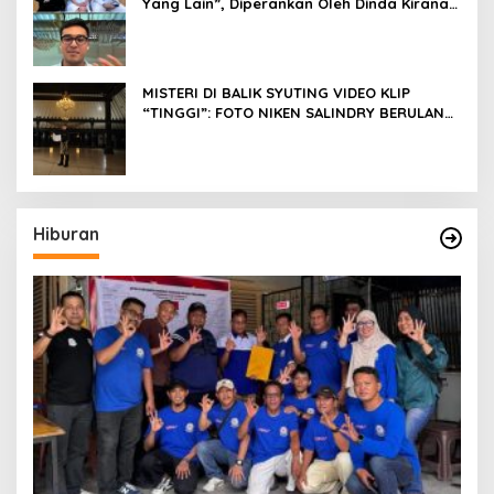
Yang Lain”, Diperankan Oleh Dinda Kirana,
Oka Antara, Andri Mashadi Dan Ibrahim
Risyad
MISTERI DI BALIK SYUTING VIDEO KLIP
“TINGGI”: FOTO NIKEN SALINDRY BERULANG
KALI MEMUTIH, KMY KMO SEMPAT
KEHILANGAN KESADARAN
Hiburan