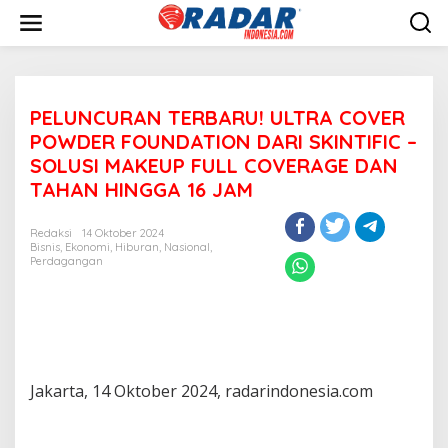
L
e
w
a
t
i
PELUNCURAN TERBARU! ULTRA COVER
k
e
POWDER FOUNDATION DARI SKINTIFIC –
k
SOLUSI MAKEUP FULL COVERAGE DAN
o
TAHAN HINGGA 16 JAM
n
t
e
Redaksi
14 Oktober 2024
n
Bisnis
,
Ekonomi
,
Hiburan
,
Nasional
,
Perdagangan
Jakarta, 14 Oktober 2024, radarindonesia.com