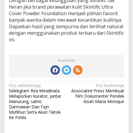
Dengan berbagai keunggulan yang dimiliki, tak
heran jika brand perawatan kulit Skintific Ultra
Cover Powder Foundation menjadi pilihan favorit
banyak wanita dalam merawat kecantikan kulitnya.
Dapatkan hasil yang sempurna dan terlihat natural
dengan menggunakan produk terbaru dari Skintific
ini.
Ikuti Kami
N
Pos sebelumnya
Pos berikutnya
Selebgram Rea Wiradinata
Associated Press Membuat
a
Melaporkan Kurator, Jantar
Film Dokumenter Pendek
v
Manurung, satrio
Kisah Maria Monique
Darmawan Dan Fajri
i
Muflihun Serta Akun Tiktok
Ke Polda
g
a