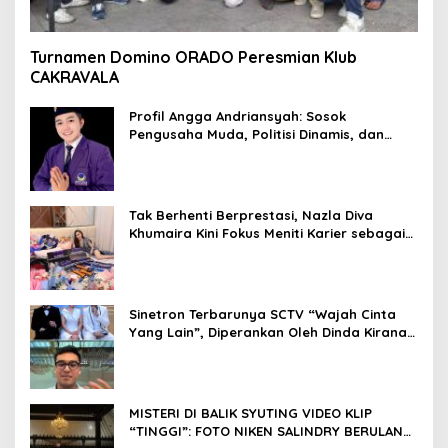
Turnamen Domino ORADO Peresmian Klub
CAKRAVALA
Profil Angga Andriansyah: Sosok
Pengusaha Muda, Politisi Dinamis, dan
Influencer Nasional yang Menginspirasi
Tak Berhenti Berprestasi, Nazla Diva
Khumaira Kini Fokus Meniti Karier sebagai
DJ Setelah Sukses di Dunia Bisnis dan
Pageant
Sinetron Terbarunya SCTV “Wajah Cinta
Yang Lain”, Diperankan Oleh Dinda Kirana,
Oka Antara, Andri Mashadi Dan Ibrahim
Risyad
MISTERI DI BALIK SYUTING VIDEO KLIP
“TINGGI”: FOTO NIKEN SALINDRY BERULANG