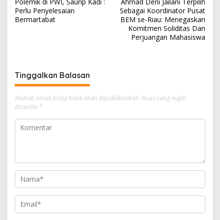
Polemik di PWI, Saurip Kadi :
Ahmad Deni Jailani Terpilih
a
Perlu Penyelesaian
Sebagai Koordinator Pusat
v
Bermartabat
BEM se-Riau: Menegaskan
Komitmen Soliditas Dan
i
Perjuangan Mahasiswa
g
a
s
Tinggalkan Balasan
i
Alamat email Anda tidak akan dipublikasikan.
Ruas yang wajib
p
ditandai
*
o
s