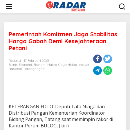
L
e
w
a
t
i
Pemerintah Komitmen Jaga Stabilitas
k
e
Harga Gabah Demi Kesejahteraan
k
Petani
o
n
t
Redaksi
17 Februari 2025
e
Bisnis
,
Ekonomi
,
Ekonomi Makro
,
Gaya Hidup
,
Industri
,
Nasional
,
Perdagangan
n
KETERANGAN FOTO: Deputi Tata Niaga dan
Distribusi Pangan Kementerian Koordinator
Bidang Pangan, Tatang saat memimpin rakor di
Kantor Perum BULOG, (kiri)