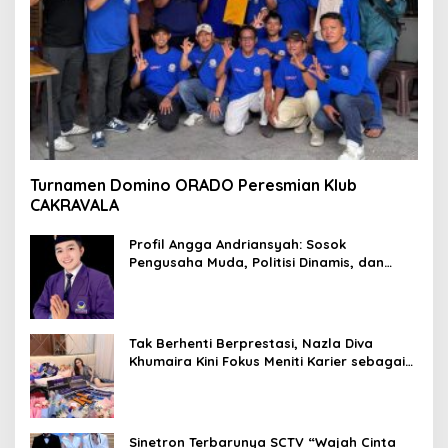
Turnamen Domino ORADO Peresmian Klub
CAKRAVALA
Profil Angga Andriansyah: Sosok
Pengusaha Muda, Politisi Dinamis, dan
Influencer Nasional yang Menginspirasi
Tak Berhenti Berprestasi, Nazla Diva
Khumaira Kini Fokus Meniti Karier sebagai
DJ Setelah Sukses di Dunia Bisnis dan
Pageant
Sinetron Terbarunya SCTV “Wajah Cinta