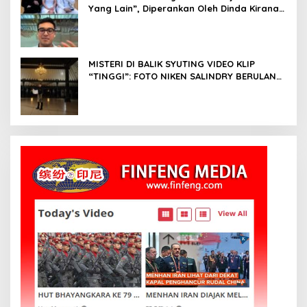
Yang Lain”, Diperankan Oleh Dinda Kirana,
Oka Antara, Andri Mashadi Dan Ibrahim
Risyad
MISTERI DI BALIK SYUTING VIDEO KLIP
“TINGGI”: FOTO NIKEN SALINDRY BERULANG
KALI MEMUTIH, KMY KMO SEMPAT
KEHILANGAN KESADARAN