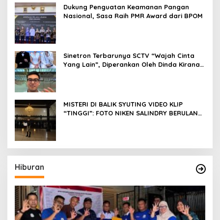
Dukung Penguatan Keamanan Pangan
Nasional, Sasa Raih PMR Award dari BPOM
Sinetron Terbarunya SCTV “Wajah Cinta
Yang Lain”, Diperankan Oleh Dinda Kirana,
Oka Antara, Andri Mashadi Dan Ibrahim
Risyad
MISTERI DI BALIK SYUTING VIDEO KLIP
“TINGGI”: FOTO NIKEN SALINDRY BERULANG
KALI MEMUTIH, KMY KMO SEMPAT
KEHILANGAN KESADARAN
Hiburan