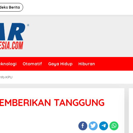
deks Berita
eknologi
Otomatif
Gaya Hidup
Hiburan
Info KPU
Caleg Dprd Dki Jakarta”David
Rahardja”Meresmikan Rumah
Pemenangan
MEMBERIKAN TANGGUNG