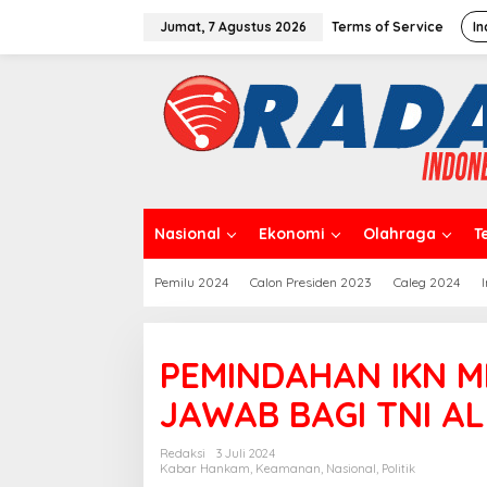
L
e
Jumat, 7 Agustus 2026
Terms of Service
In
w
a
t
i
k
e
k
o
n
t
Nasional
Ekonomi
Olahraga
T
e
n
Pemilu 2024
Calon Presiden 2023
Caleg 2024
PEMINDAHAN IKN 
JAWAB BAGI TNI AL
Redaksi
3 Juli 2024
Kabar Hankam
,
Keamanan
,
Nasional
,
Politik