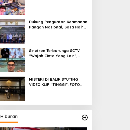
Fokus Meniti Karier sebagai
DJ Setelah Sukses di Dunia
Bisnis dan Pageant
Dukung Penguatan Keamanan
Pangan Nasional, Sasa Raih
PMR Award dari BPOM
Sinetron Terbarunya SCTV
“Wajah Cinta Yang Lain”,
Diperankan Oleh Dinda
Kirana, Oka Antara, Andri
Mashadi Dan Ibrahim Risyad
MISTERI DI BALIK SYUTING
VIDEO KLIP “TINGGI”: FOTO
NIKEN SALINDRY BERULANG
KALI MEMUTIH, KMY KMO
SEMPAT KEHILANGAN
KESADARAN
Hiburan