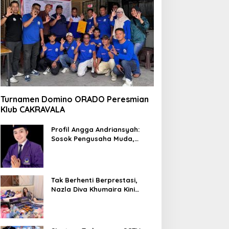
Turnamen Domino ORADO Peresmian
Klub CAKRAVALA
Profil Angga Andriansyah:
Sosok Pengusaha Muda,
Politisi Dinamis, dan
Influencer Nasional yang
Menginspirasi
Tak Berhenti Berprestasi,
Nazla Diva Khumaira Kini
Fokus Meniti Karier sebagai
DJ Setelah Sukses di Dunia
Bisnis dan Pageant