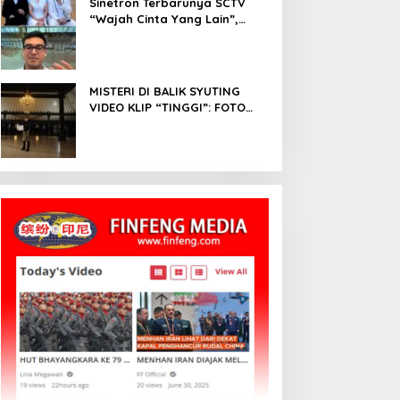
Sinetron Terbarunya SCTV
“Wajah Cinta Yang Lain”,
Diperankan Oleh Dinda
Kirana, Oka Antara, Andri
Mashadi Dan Ibrahim Risyad
MISTERI DI BALIK SYUTING
VIDEO KLIP “TINGGI”: FOTO
NIKEN SALINDRY BERULANG
KALI MEMUTIH, KMY KMO
SEMPAT KEHILANGAN
KESADARAN