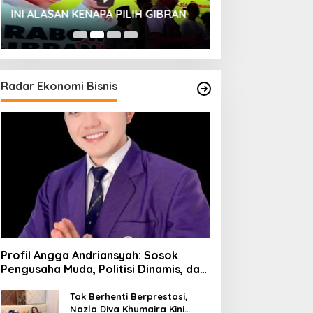
HUT SESKOAL KE
INI ALASAN KENAPA PILIH GIBRAN
2023
Radar Ekonomi Bisnis
Profil Angga Andriansyah: Sosok
Pengusaha Muda, Politisi Dinamis, dan
Influencer Nasional yang
Menginspirasi
Tak Berhenti Berprestasi,
Nazla Diva Khumaira Kini