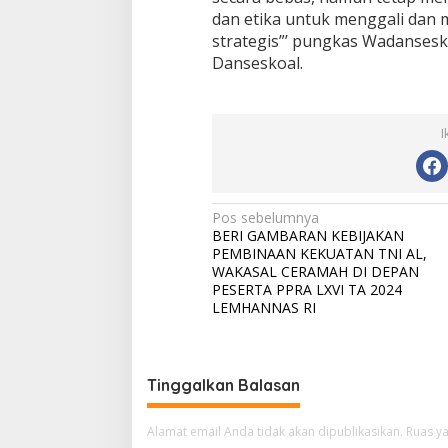
dan etika untuk menggali dan
strategis”’ pungkas Wadanses
Danseskoal.
I
N
Pos sebelumnya
BERI GAMBARAN KEBIJAKAN
a
PEMBINAAN KEKUATAN TNI AL,
v
WAKASAL CERAMAH DI DEPAN
PESERTA PPRA LXVI TA 2024
i
LEMHANNAS RI
g
a
s
Tinggalkan Balasan
i
Alamat email Anda tidak akan dipublikasikan.
Ruas ya
p