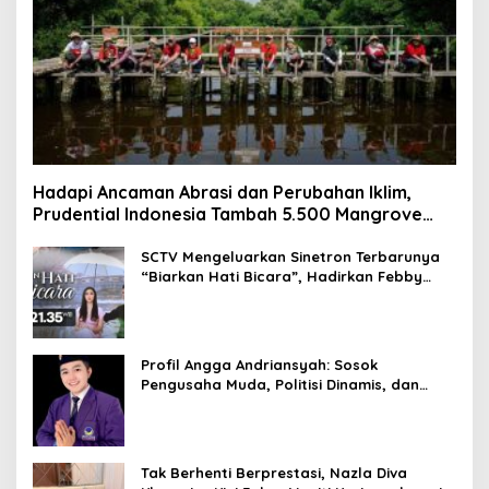
Hadapi Ancaman Abrasi dan Perubahan Iklim,
Prudential Indonesia Tambah 5.500 Mangrove
untuk Pesisir Jakarta
SCTV Mengeluarkan Sinetron Terbarunya
“Biarkan Hati Bicara”, Hadirkan Febby
Rastanty, Rangga Azof, Rendi John
Profil Angga Andriansyah: Sosok
Pengusaha Muda, Politisi Dinamis, dan
Influencer Nasional yang Menginspirasi
Tak Berhenti Berprestasi, Nazla Diva