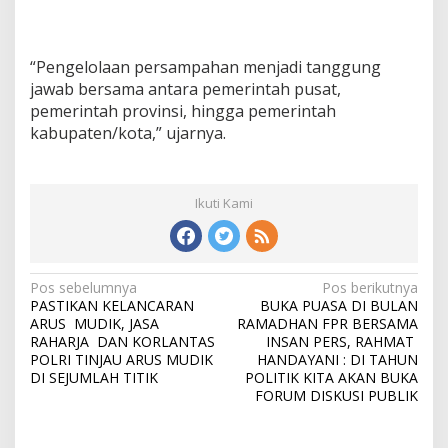
“Pengelolaan persampahan menjadi tanggung
jawab bersama antara pemerintah pusat,
pemerintah provinsi, hingga pemerintah
kabupaten/kota,” ujarnya.
Ikuti Kami
N
Pos sebelumnya
Pos berikutnya
PASTIKAN KELANCARAN
BUKA PUASA DI BULAN
a
ARUS MUDIK, JASA
RAMADHAN FPR BERSAMA
v
RAHARJA DAN KORLANTAS
INSAN PERS, RAHMAT
POLRI TINJAU ARUS MUDIK
HANDAYANI : DI TAHUN
i
DI SEJUMLAH TITIK
POLITIK KITA AKAN BUKA
FORUM DISKUSI PUBLIK
g
a