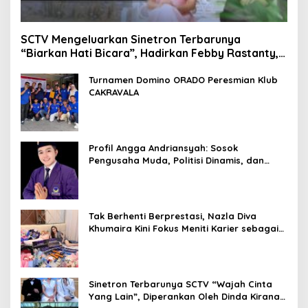
SCTV Mengeluarkan Sinetron Terbarunya
“Biarkan Hati Bicara”, Hadirkan Febby Rastanty,
Rangga Azof, Rendi John
Turnamen Domino ORADO Peresmian Klub
CAKRAVALA
Profil Angga Andriansyah: Sosok
Pengusaha Muda, Politisi Dinamis, dan
Influencer Nasional yang Menginspirasi
Tak Berhenti Berprestasi, Nazla Diva
Khumaira Kini Fokus Meniti Karier sebagai
DJ Setelah Sukses di Dunia Bisnis dan
Pageant
Sinetron Terbarunya SCTV “Wajah Cinta
Yang Lain”, Diperankan Oleh Dinda Kirana,