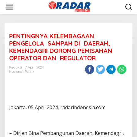
L
e
w
a
t
i
PENTINGNYA KELEMBAGAAN
k
e
PENGELOLA SAMPAH DI DAERAH,
k
KEMENDAGRI DORONG PEMISAHAN
o
OPERATOR DAN REGULATOR
n
t
Redaksi
7 April 2024
e
Nasional
,
Politik
n
Jakarta, 05 April 2024, radarindonesia.com
– Dirjen Bina Pembangunan Daerah, Kemendagri,