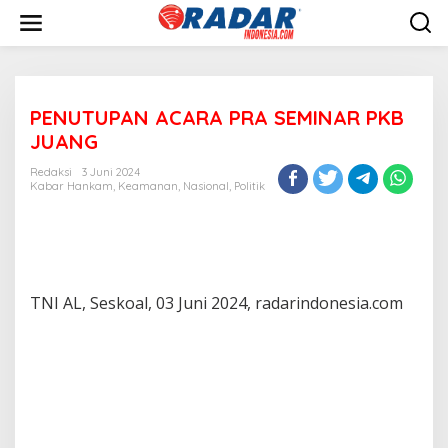
L
e
w
a
t
i
PENUTUPAN ACARA PRA SEMINAR PKB
k
e
JUANG
k
o
Redaksi
3 Juni 2024
n
Kabar Hankam
,
Keamanan
,
Nasional
,
Politik
t
e
n
TNI AL, Seskoal, 03 Juni 2024, radarindonesia.com