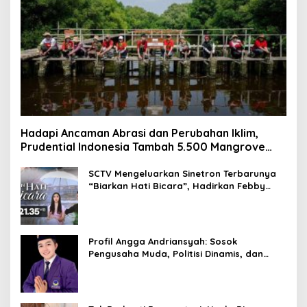
Hadapi Ancaman Abrasi dan Perubahan Iklim,
Prudential Indonesia Tambah 5.500 Mangrove
untuk Pesisir Jakarta
SCTV Mengeluarkan Sinetron Terbarunya
“Biarkan Hati Bicara”, Hadirkan Febby
Rastanty, Rangga Azof, Rendi John
Profil Angga Andriansyah: Sosok
Pengusaha Muda, Politisi Dinamis, dan
Influencer Nasional yang Menginspirasi