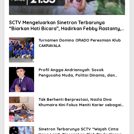
SCTV Mengeluarkan Sinetron Terbarunya
“Biarkan Hati Bicara”, Hadirkan Febby Rastanty,
Rangga Azof, Rendi John
Turnamen Domino ORADO Peresmian Klub
CAKRAVALA
Profil Angga Andriansyah: Sosok
Pengusaha Muda, Politisi Dinamis, dan
Influencer Nasional yang Menginspirasi
Tak Berhenti Berprestasi, Nazla Diva
Khumaira Kini Fokus Meniti Karier sebagai
DJ Setelah Sukses di Dunia Bisnis dan
Pageant
Sinetron Terbarunya SCTV “Wajah Cinta