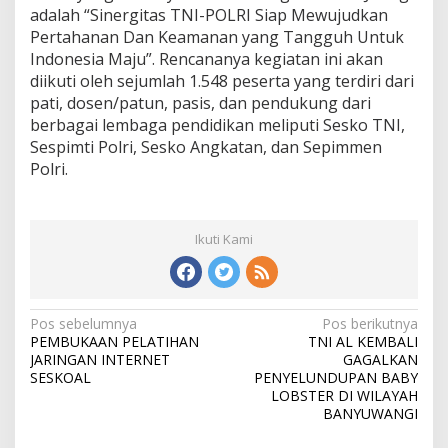
adalah “Sinergitas TNI-POLRI Siap Mewujudkan
Pertahanan Dan Keamanan yang Tangguh Untuk
Indonesia Maju”. Rencananya kegiatan ini akan
diikuti oleh sejumlah 1.548 peserta yang terdiri dari
pati, dosen/patun, pasis, dan pendukung dari
berbagai lembaga pendidikan meliputi Sesko TNI,
Sespimti Polri, Sesko Angkatan, dan Sepimmen
Polri.
Ikuti Kami
N
Pos sebelumnya
Pos berikutnya
PEMBUKAAN PELATIHAN
TNI AL KEMBALI
a
JARINGAN INTERNET
GAGALKAN
v
SESKOAL
PENYELUNDUPAN BABY
LOBSTER DI WILAYAH
i
BANYUWANGI
g