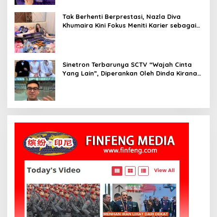
Tak Berhenti Berprestasi, Nazla Diva
Khumaira Kini Fokus Meniti Karier sebagai
DJ Setelah Sukses di Dunia Bisnis dan
Pageant
Sinetron Terbarunya SCTV “Wajah Cinta
Yang Lain”, Diperankan Oleh Dinda Kirana,
Oka Antara, Andri Mashadi Dan Ibrahim
Risyad