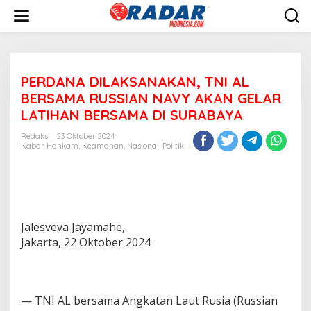
L
e
w
a
t
i
PERDANA DILAKSANAKAN, TNI AL
k
e
BERSAMA RUSSIAN NAVY AKAN GELAR
k
LATIHAN BERSAMA DI SURABAYA
o
n
Redaksi
23 Oktober 2024
t
Kabar Hankam
,
Keamanan
,
Nasional
,
Politik
e
n
Jalesveva Jayamahe,
Jakarta, 22 Oktober 2024
— TNI AL bersama Angkatan Laut Rusia (Russian