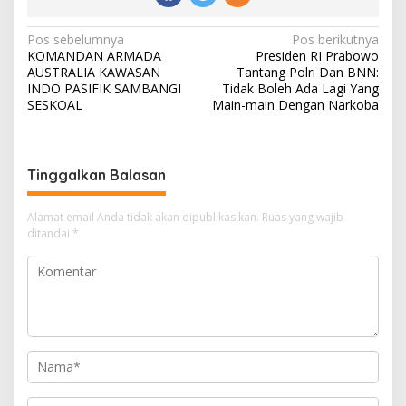
N
Pos sebelumnya
Pos berikutnya
KOMANDAN ARMADA
Presiden RI Prabowo
a
AUSTRALIA KAWASAN
Tantang Polri Dan BNN:
v
INDO PASIFIK SAMBANGI
Tidak Boleh Ada Lagi Yang
SESKOAL
Main-main Dengan Narkoba
i
g
a
Tinggalkan Balasan
s
i
Alamat email Anda tidak akan dipublikasikan.
Ruas yang wajib
ditandai
*
p
o
s