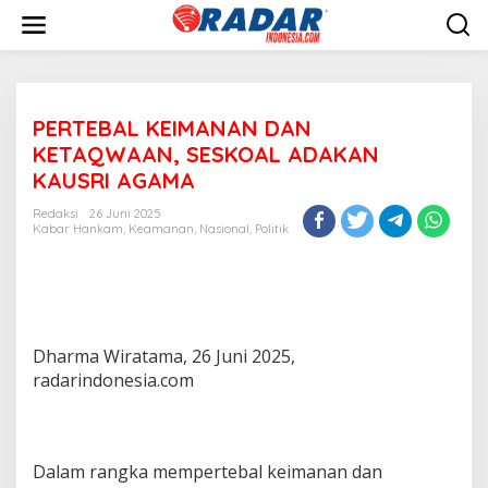
L
e
w
a
t
i
PERTEBAL KEIMANAN DAN
k
e
KETAQWAAN, SESKOAL ADAKAN
k
KAUSRI AGAMA
o
n
Redaksi
26 Juni 2025
t
Kabar Hankam
,
Keamanan
,
Nasional
,
Politik
e
n
Dharma Wiratama, 26 Juni 2025,
radarindonesia.com
Dalam rangka mempertebal keimanan dan