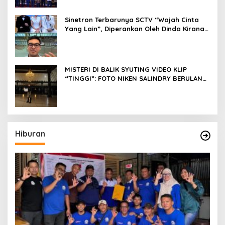
Sinetron Terbarunya SCTV “Wajah Cinta
Yang Lain”, Diperankan Oleh Dinda Kirana,
Oka Antara, Andri Mashadi Dan Ibrahim
Risyad
MISTERI DI BALIK SYUTING VIDEO KLIP
“TINGGI”: FOTO NIKEN SALINDRY BERULANG
KALI MEMUTIH, KMY KMO SEMPAT
KEHILANGAN KESADARAN
Hiburan