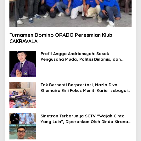
Turnamen Domino ORADO Peresmian Klub
CAKRAVALA
Profil Angga Andriansyah: Sosok
Pengusaha Muda, Politisi Dinamis, dan
Influencer Nasional yang Menginspirasi
Tak Berhenti Berprestasi, Nazla Diva
Khumaira Kini Fokus Meniti Karier sebagai
DJ Setelah Sukses di Dunia Bisnis dan
Pageant
Sinetron Terbarunya SCTV “Wajah Cinta
Yang Lain”, Diperankan Oleh Dinda Kirana,
Oka Antara, Andri Mashadi Dan Ibrahim
Risyad