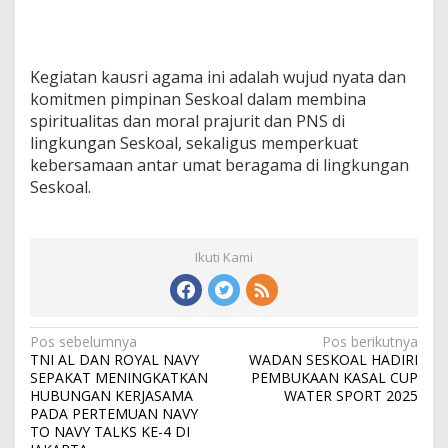
Kegiatan kausri agama ini adalah wujud nyata dan
komitmen pimpinan Seskoal dalam membina
spiritualitas dan moral prajurit dan PNS di
lingkungan Seskoal, sekaligus memperkuat
kebersamaan antar umat beragama di lingkungan
Seskoal.
Ikuti Kami
N
Pos sebelumnya
Pos berikutnya
TNI AL DAN ROYAL NAVY
WADAN SESKOAL HADIRI
a
SEPAKAT MENINGKATKAN
PEMBUKAAN KASAL CUP
v
HUBUNGAN KERJASAMA
WATER SPORT 2025
PADA PERTEMUAN NAVY
i
TO NAVY TALKS KE-4 DI