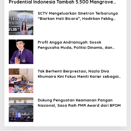
Prudential Indonesia Tambah 5.500 Mangrove
untuk Pesisir Jakarta
SCTV Mengeluarkan Sinetron Terbarunya
“Biarkan Hati Bicara”, Hadirkan Febby
Rastanty, Rangga Azof, Rendi John
Profil Angga Andriansyah: Sosok
Pengusaha Muda, Politisi Dinamis, dan
Influencer Nasional yang Menginspirasi
Tak Berhenti Berprestasi, Nazla Diva
Khumaira Kini Fokus Meniti Karier sebagai
DJ Setelah Sukses di Dunia Bisnis dan
Pageant
Dukung Penguatan Keamanan Pangan
Nasional, Sasa Raih PMR Award dari BPOM