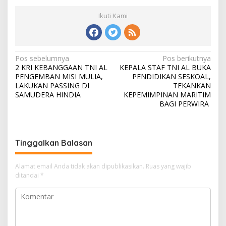
Ikuti Kami
N
Pos sebelumnya
Pos berikutnya
2 KRI KEBANGGAAN TNI AL
KEPALA STAF TNI AL BUKA
a
PENGEMBAN MISI MULIA,
PENDIDIKAN SESKOAL,
v
LAKUKAN PASSING DI
TEKANKAN
SAMUDERA HINDIA
KEPEMIMPINAN MARITIM
i
BAGI PERWIRA
g
a
s
Tinggalkan Balasan
i
Alamat email Anda tidak akan dipublikasikan.
Ruas yang wajib
p
ditandai
*
o
s