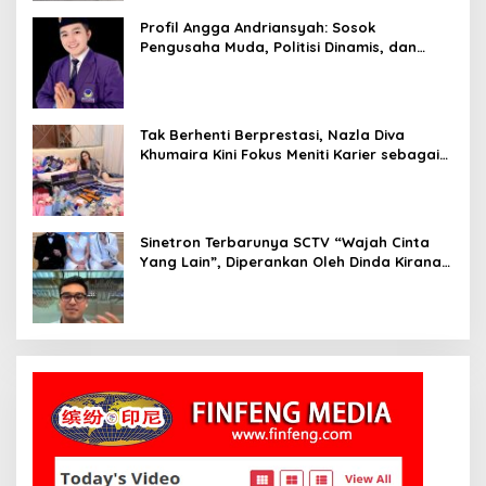
Profil Angga Andriansyah: Sosok
Pengusaha Muda, Politisi Dinamis, dan
Influencer Nasional yang Menginspirasi
Tak Berhenti Berprestasi, Nazla Diva
Khumaira Kini Fokus Meniti Karier sebagai
DJ Setelah Sukses di Dunia Bisnis dan
Pageant
Sinetron Terbarunya SCTV “Wajah Cinta
Yang Lain”, Diperankan Oleh Dinda Kirana,
Oka Antara, Andri Mashadi Dan Ibrahim
Risyad