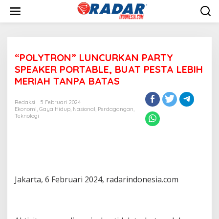
L
e
w
a
t
i
“POLYTRON” LUNCURKAN PARTY
k
e
SPEAKER PORTABLE, BUAT PESTA LEBIH
k
MERIAH TANPA BATAS
o
n
t
Redaksi
5 Februari 2024
e
Ekonomi
,
Gaya Hidup
,
Nasional
,
Perdagangan
,
Teknologi
n
Jakarta, 6 Februari 2024, radarindonesia.com