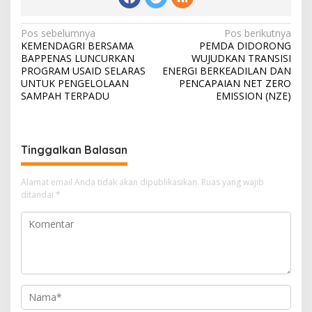
N
Pos sebelumnya
Pos berikutnya
KEMENDAGRI BERSAMA
PEMDA DIDORONG
a
BAPPENAS LUNCURKAN
WUJUDKAN TRANSISI
v
PROGRAM USAID SELARAS
ENERGI BERKEADILAN DAN
UNTUK PENGELOLAAN
PENCAPAIAN NET ZERO
i
SAMPAH TERPADU
EMISSION (NZE)
g
a
s
Tinggalkan Balasan
i
Alamat email Anda tidak akan dipublikasikan.
Ruas yang wajib
p
ditandai
*
o
s