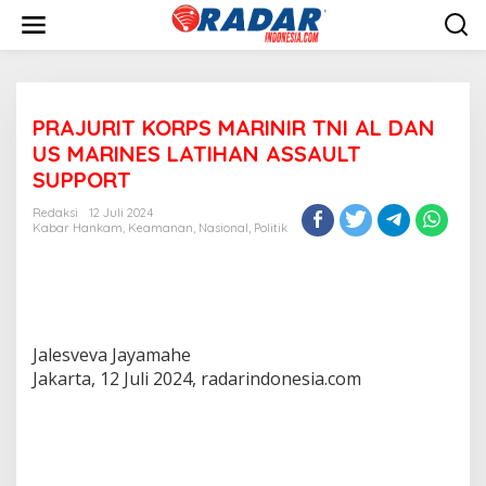
L
e
w
a
t
i
PRAJURIT KORPS MARINIR TNI AL DAN
k
e
US MARINES LATIHAN ASSAULT
k
SUPPORT
o
n
Redaksi
12 Juli 2024
t
Kabar Hankam
,
Keamanan
,
Nasional
,
Politik
e
n
Jalesveva Jayamahe
Jakarta, 12 Juli 2024, radarindonesia.com