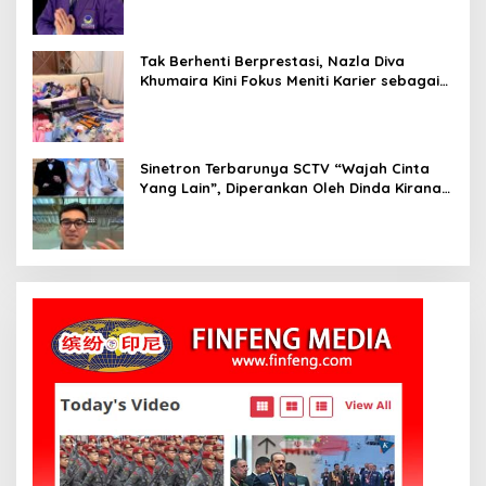
Tak Berhenti Berprestasi, Nazla Diva
Khumaira Kini Fokus Meniti Karier sebagai
DJ Setelah Sukses di Dunia Bisnis dan
Pageant
Sinetron Terbarunya SCTV “Wajah Cinta
Yang Lain”, Diperankan Oleh Dinda Kirana,
Oka Antara, Andri Mashadi Dan Ibrahim
Risyad