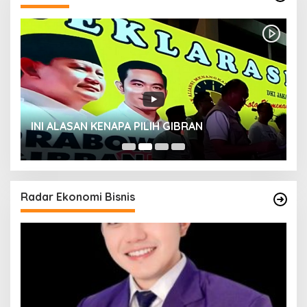
INI ALASAN KENAPA PILIH GIBRAN
H
Radar Ekonomi Bisnis