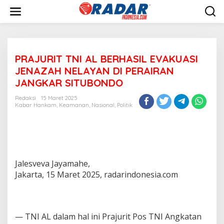
L
e
w
a
t
i
PRAJURIT TNI AL BERHASIL EVAKUASI
k
e
JENAZAH NELAYAN DI PERAIRAN
k
JANGKAR SITUBONDO
o
n
Redaksi
15 Maret 2025
t
Kabar Hankam
,
Keamanan
,
Nasional
,
Politik
e
n
Jalesveva Jayamahe,
Jakarta, 15 Maret 2025, radarindonesia.com
— TNI AL dalam hal ini Prajurit Pos TNI Angkatan