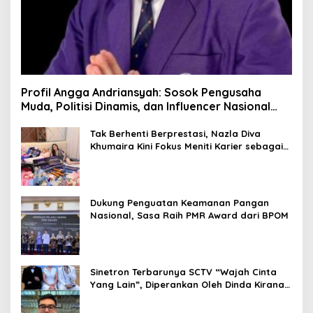
Profil Angga Andriansyah: Sosok Pengusaha
Muda, Politisi Dinamis, dan Influencer Nasional
yang Menginspirasi
Tak Berhenti Berprestasi, Nazla Diva
Khumaira Kini Fokus Meniti Karier sebagai
DJ Setelah Sukses di Dunia Bisnis dan
Pageant
Dukung Penguatan Keamanan Pangan
Nasional, Sasa Raih PMR Award dari BPOM
Sinetron Terbarunya SCTV “Wajah Cinta
Yang Lain”, Diperankan Oleh Dinda Kirana,
Oka Antara, Andri Mashadi Dan Ibrahim
Risyad