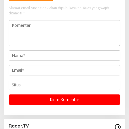
s
i
Alamat email Anda tidak akan dipublikasikan.
Ruas yang wajib
ditandai
*
p
o
s
Radar.TV