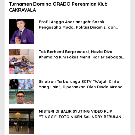
Turnamen Domino ORADO Peresmian Klub
CAKRAVALA
Profil Angga Andriansyah: Sosok
Pengusaha Muda, Politisi Dinamis, dan
Influencer Nasional yang Menginspirasi
Tak Berhenti Berprestasi, Nazla Diva
Khumaira Kini Fokus Meniti Karier sebagai
DJ Setelah Sukses di Dunia Bisnis dan
Pageant
Sinetron Terbarunya SCTV “Wajah Cinta
Yang Lain”, Diperankan Oleh Dinda Kirana,
Oka Antara, Andri Mashadi Dan Ibrahim
Risyad
MISTERI DI BALIK SYUTING VIDEO KLIP
“TINGGI”: FOTO NIKEN SALINDRY BERULANG
KALI MEMUTIH, KMY KMO SEMPAT
KEHILANGAN KESADARAN