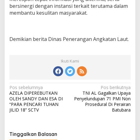
bersinergi dengan instansi terkait terutama dalam
membantu kesulitan masyarakat.
Demikian berita Dinas Penerangan Angkatan Laut.
Ikuti Kami
N
Pos sebelumnya
Pos berikutnya
AZELA DIPEREBUTKAN
TNI AL Gagalkan Upaya
a
OLEH SANDY DAN ESA DI
Penyelundupan 71 PMI Non
v
“PARA PENCARI TUHAN
Prosedural Di Perairan
JILID 18” SCTV
Batubara
i
g
a
Tinggalkan Balasan