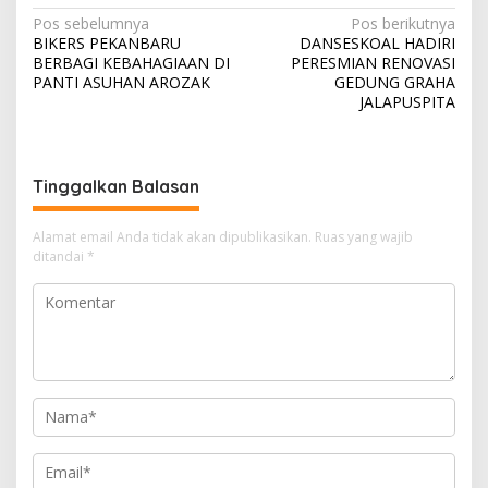
N
Pos sebelumnya
Pos berikutnya
BIKERS PEKANBARU
DANSESKOAL HADIRI
a
BERBAGI KEBAHAGIAAN DI
PERESMIAN RENOVASI
v
PANTI ASUHAN AROZAK
GEDUNG GRAHA
JALAPUSPITA
i
g
a
Tinggalkan Balasan
s
i
Alamat email Anda tidak akan dipublikasikan.
Ruas yang wajib
ditandai
*
p
o
s