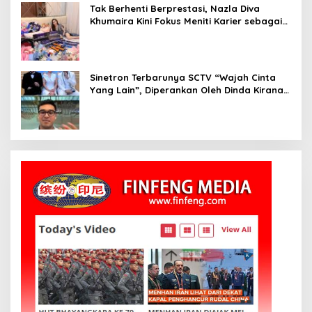
Tak Berhenti Berprestasi, Nazla Diva
Khumaira Kini Fokus Meniti Karier sebagai
DJ Setelah Sukses di Dunia Bisnis dan
Pageant
Sinetron Terbarunya SCTV “Wajah Cinta
Yang Lain”, Diperankan Oleh Dinda Kirana,
Oka Antara, Andri Mashadi Dan Ibrahim
Risyad