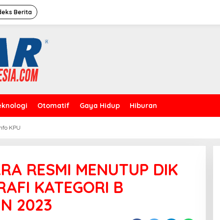
deks Berita
eknologi
Otomatif
Gaya Hidup
Hiburan
Info KPU
Caleg Dprd Dki Jakarta”David
Rahardja”Meresmikan Rumah
Pemenangan
RA RESMI MENUTUP DIK
AFI KATEGORI B
N 2023