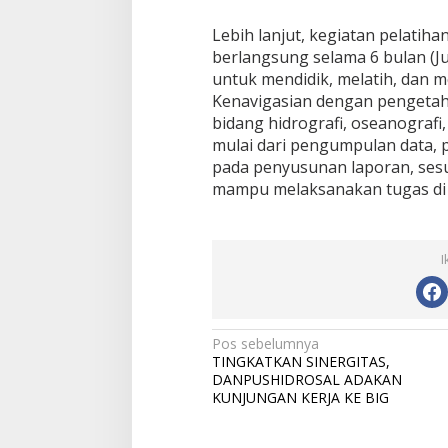
Lebih lanjut, kegiatan pelatiha
berlangsung selama 6 bulan (J
untuk mendidik, melatih, dan 
Kenavigasian dengan pengetahu
bidang hidrografi, oseanografi
mulai dari pengumpulan data, 
pada penyusunan laporan, ses
mampu melaksanakan tugas di 
I
N
Pos sebelumnya
TINGKATKAN SINERGITAS,
a
DANPUSHIDROSAL ADAKAN
v
KUNJUNGAN KERJA KE BIG
i