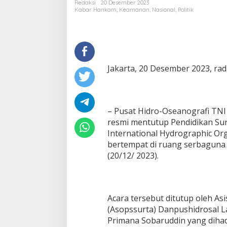
Redaksi
20 Desember 2023
Kabar Hankam
,
Keamanan
,
Nasional
,
Politik
Jakarta, 20 Desember 2023, ra
– Pusat Hidro-Oseanografi TNI
resmi mentutup Pendidikan Sur
International Hydrographic Org
bertempat di ruang serbaguna P
(20/12/ 2023).
Acara tersebut ditutup oleh As
(Asopssurta) Danpushidrosal 
Primana Sobaruddin yang dihadi