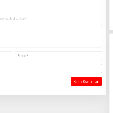
ng wajib ditandai
*