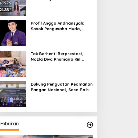
Bicara”, Hadirkan Febby
Rastanty, Rangga Azof,
Rendi John
Profil Angga Andriansyah:
Sosok Pengusaha Muda,
Politisi Dinamis, dan
Influencer Nasional yang
Menginspirasi
Tak Berhenti Berprestasi,
Nazla Diva Khumaira Kini
Fokus Meniti Karier sebagai
DJ Setelah Sukses di Dunia
Bisnis dan Pageant
Dukung Penguatan Keamanan
Pangan Nasional, Sasa Raih
PMR Award dari BPOM
Hiburan