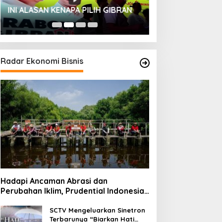
HUT SESKOAL KE
INI ALASAN KENAPA PILIH GIBRAN
2023
Radar Ekonomi Bisnis
Hadapi Ancaman Abrasi dan
Perubahan Iklim, Prudential Indonesia
Tambah 5.500 Mangrove untuk Pesisir
Jakarta
SCTV Mengeluarkan Sinetron
Terbarunya “Biarkan Hati