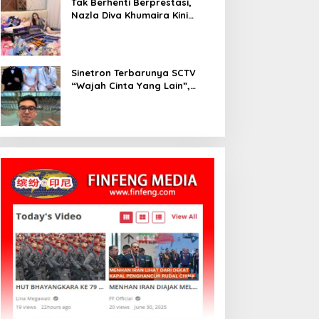
Tak Berhenti Berprestasi,
Nazla Diva Khumaira Kini
Fokus Meniti Karier sebagai
DJ Setelah Sukses di Dunia
Bisnis dan Pageant
Sinetron Terbarunya SCTV
“Wajah Cinta Yang Lain”,
Diperankan Oleh Dinda
Kirana, Oka Antara, Andri
Mashadi Dan Ibrahim Risyad