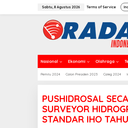
L
e
Sabtu, 8 Agustus 2026
Terms of Service
In
w
a
t
i
k
e
k
o
n
t
Nasional
Ekonomi
Olahraga
T
e
n
Pemilu 2024
Calon Presiden 2023
Caleg 2024
PUSHIDROSAL SECA
SURVEYOR HIDROGR
STANDAR IHO TAHU