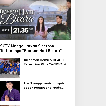
SCTV Mengeluarkan Sinetron
Terbarunya “Biarkan Hati Bicara”,
Hadirkan Febby Rastanty, Rangga
Azof, Rendi John
Turnamen Domino ORADO
Peresmian Klub CAKRAVALA
Profil Angga Andriansyah:
Sosok Pengusaha Muda,
Politisi Dinamis, dan
Influencer Nasional yang
Menginspirasi