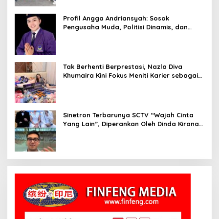
Profil Angga Andriansyah: Sosok
Pengusaha Muda, Politisi Dinamis, dan
Influencer Nasional yang Menginspirasi
Tak Berhenti Berprestasi, Nazla Diva
Khumaira Kini Fokus Meniti Karier sebagai
DJ Setelah Sukses di Dunia Bisnis dan
Pageant
Sinetron Terbarunya SCTV “Wajah Cinta
Yang Lain”, Diperankan Oleh Dinda Kirana,
Oka Antara, Andri Mashadi Dan Ibrahim
Risyad