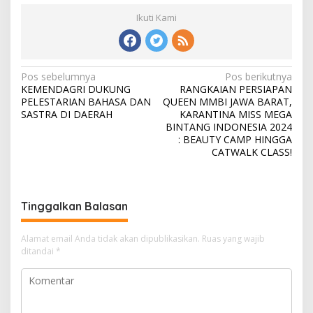
Ikuti Kami
N
Pos sebelumnya
Pos berikutnya
KEMENDAGRI DUKUNG
RANGKAIAN PERSIAPAN
a
PELESTARIAN BAHASA DAN
QUEEN MMBI JAWA BARAT,
v
SASTRA DI DAERAH
KARANTINA MISS MEGA
BINTANG INDONESIA 2024
i
: BEAUTY CAMP HINGGA
CATWALK CLASS!
g
a
s
Tinggalkan Balasan
i
p
Alamat email Anda tidak akan dipublikasikan.
Ruas yang wajib
o
ditandai
*
s