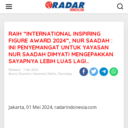
L
e
w
a
t
i
RAIH “INTERNATIONAL INSPIRING
k
e
FIGURE AWARD 2024”, NUR SAADAH :
k
INI PENYEMANGAT UNTUK YAYASAN
o
NUR SAADAH DIMYATI MENGEPAKKAN
n
t
SAYAPNYA LEBIH LUAS LAGI…
e
n
Redaksi
1 Mei 2024
Bisnis
,
Ekonomi
,
Nasional
,
Politik
,
Teknologi
Jakarta, 01 Mei 2024, radarindonesia.com