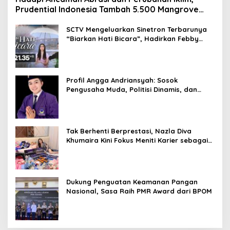
Prudential Indonesia Tambah 5.500 Mangrove
untuk Pesisir Jakarta
SCTV Mengeluarkan Sinetron Terbarunya
“Biarkan Hati Bicara”, Hadirkan Febby
Rastanty, Rangga Azof, Rendi John
Profil Angga Andriansyah: Sosok
Pengusaha Muda, Politisi Dinamis, dan
Influencer Nasional yang Menginspirasi
Tak Berhenti Berprestasi, Nazla Diva
Khumaira Kini Fokus Meniti Karier sebagai
DJ Setelah Sukses di Dunia Bisnis dan
Pageant
Dukung Penguatan Keamanan Pangan
Nasional, Sasa Raih PMR Award dari BPOM