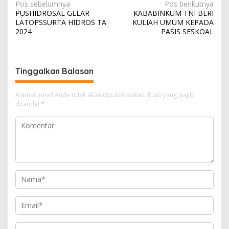
N
Pos sebelumnya
Pos berikutnya
PUSHIDROSAL GELAR
KABABINKUM TNI BERI
a
LATOPSSURTA HIDROS TA
KULIAH UMUM KEPADA
v
2024
PASIS SESKOAL
i
g
Tinggalkan Balasan
a
s
Alamat email Anda tidak akan dipublikasikan.
Ruas yang wajib
i
ditandai
*
p
o
s