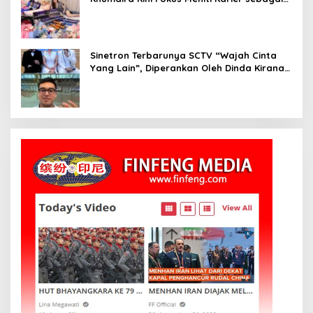
DJ Setelah Sukses di Dunia Bisnis dan
Pageant
Sinetron Terbarunya SCTV “Wajah Cinta
Yang Lain”, Diperankan Oleh Dinda Kirana,
Oka Antara, Andri Mashadi Dan Ibrahim
Risyad