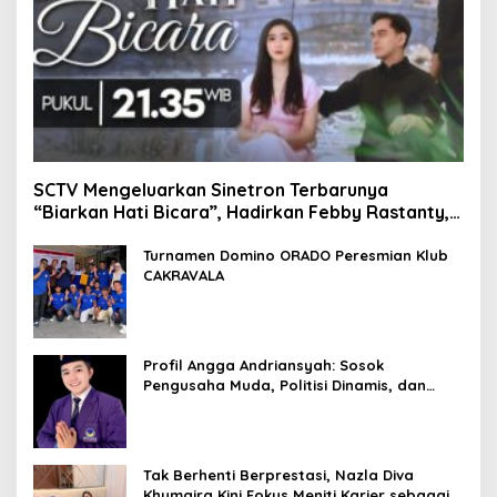
SCTV Mengeluarkan Sinetron Terbarunya
“Biarkan Hati Bicara”, Hadirkan Febby Rastanty,
Rangga Azof, Rendi John
Turnamen Domino ORADO Peresmian Klub
CAKRAVALA
Profil Angga Andriansyah: Sosok
Pengusaha Muda, Politisi Dinamis, dan
Influencer Nasional yang Menginspirasi
Tak Berhenti Berprestasi, Nazla Diva
Khumaira Kini Fokus Meniti Karier sebagai