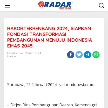
L
e
w
a
t
i
RAKORTEKRENBANG 2024, SIAPKAN
k
e
FONDASI TRANSFORMASI
k
PEMBANGUNAN MENUJU INDONESIA
o
EMAS 2045
n
t
Redaksi
26 Februari 2024
e
Nasional
n
Surabaya, 26 Februari 2024, radarindonesia.com
– Dirjen Bina Pembangunan Daerah, Kemendagri,