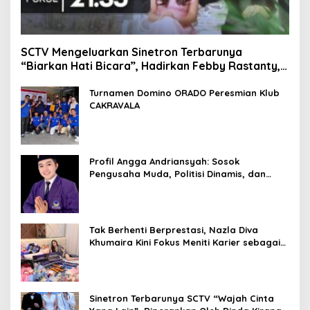
SCTV Mengeluarkan Sinetron Terbarunya
“Biarkan Hati Bicara”, Hadirkan Febby Rastanty,
Rangga Azof, Rendi John
Turnamen Domino ORADO Peresmian Klub
CAKRAVALA
Profil Angga Andriansyah: Sosok
Pengusaha Muda, Politisi Dinamis, dan
Influencer Nasional yang Menginspirasi
Tak Berhenti Berprestasi, Nazla Diva
Khumaira Kini Fokus Meniti Karier sebagai
DJ Setelah Sukses di Dunia Bisnis dan
Pageant
Sinetron Terbarunya SCTV “Wajah Cinta