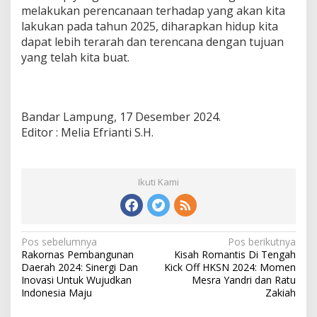
melakukan perencanaan terhadap yang akan kita
lakukan pada tahun 2025, diharapkan hidup kita
dapat lebih terarah dan terencana dengan tujuan
yang telah kita buat.
Bandar Lampung, 17 Desember 2024.
Editor : Melia Efrianti S.H.
Ikuti Kami
N
Pos sebelumnya
Pos berikutnya
Rakornas Pembangunan
Kisah Romantis Di Tengah
a
Daerah 2024: Sinergi Dan
Kick Off HKSN 2024: Momen
v
Inovasi Untuk Wujudkan
Mesra Yandri dan Ratu
Indonesia Maju
Zakiah
i