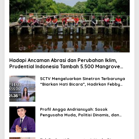
Hadapi Ancaman Abrasi dan Perubahan Iklim,
Prudential Indonesia Tambah 5.500 Mangrove
untuk Pesisir Jakarta
SCTV Mengeluarkan Sinetron Terbarunya
“Biarkan Hati Bicara”, Hadirkan Febby
Rastanty, Rangga Azof, Rendi John
Profil Angga Andriansyah: Sosok
Pengusaha Muda, Politisi Dinamis, dan
Influencer Nasional yang Menginspirasi