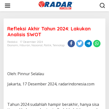
L
e
w
a
t
i
Refleksi Akhir Tahun 2024: Lakukan
k
e
Analisis SWOT
k
o
Redaksi
17 Desember 2024
n
Ekonomi
,
Hiburan
,
Nasional
,
Politik
,
Teknologi
t
e
n
Oleh: Pinnur Selalau
Jakarta, 17 Desember 2024, radarindonesia.com
Tahun 2024 sudahlah hampir berakhir, hanya sisa