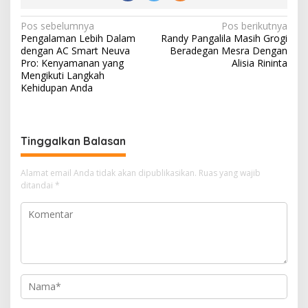
N
Pos sebelumnya
Pos berikutnya
Pengalaman Lebih Dalam
Randy Pangalila Masih Grogi
a
dengan AC Smart Neuva
Beradegan Mesra Dengan
v
Pro: Kenyamanan yang
Alisia Rininta
Mengikuti Langkah
i
Kehidupan Anda
g
a
s
Tinggalkan Balasan
i
Alamat email Anda tidak akan dipublikasikan.
Ruas yang wajib
p
ditandai
*
o
s