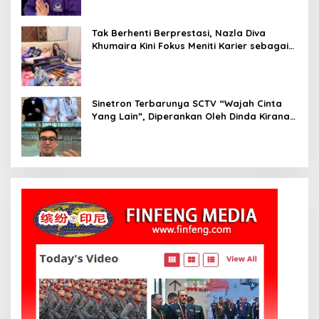
Tak Berhenti Berprestasi, Nazla Diva
Khumaira Kini Fokus Meniti Karier sebagai
DJ Setelah Sukses di Dunia Bisnis dan
Pageant
Sinetron Terbarunya SCTV “Wajah Cinta
Yang Lain”, Diperankan Oleh Dinda Kirana,
Oka Antara, Andri Mashadi Dan Ibrahim
Risyad