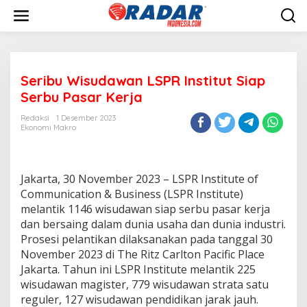
L
e
w
a
t
i
Seribu Wisudawan LSPR Institut Siap
k
e
Serbu Pasar Kerja
k
o
Redaksi
1 Desember 2023
n
Ekonomi Makro
t
e
n
Jakarta, 30 November 2023 – LSPR Institute of
Communication & Business (LSPR Institute)
melantik 1146 wisudawan siap serbu pasar kerja
dan bersaing dalam dunia usaha dan dunia industri.
Prosesi pelantikan dilaksanakan pada tanggal 30
November 2023 di The Ritz Carlton Pacific Place
Jakarta. Tahun ini LSPR Institute melantik 225
wisudawan magister, 779 wisudawan strata satu
reguler, 127 wisudawan pendidikan jarak jauh.