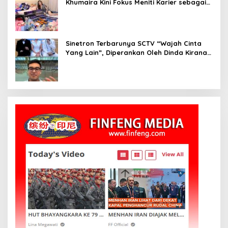
Khumaira Kini Fokus Meniti Karier sebagai
DJ Setelah Sukses di Dunia Bisnis dan
Pageant
Sinetron Terbarunya SCTV “Wajah Cinta
Yang Lain”, Diperankan Oleh Dinda Kirana,
Oka Antara, Andri Mashadi Dan Ibrahim
Risyad