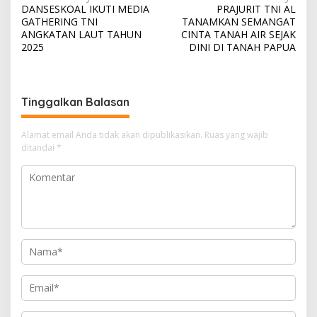
DANSESKOAL IKUTI MEDIA
PRAJURIT TNI AL
a
GATHERING TNI
TANAMKAN SEMANGAT
v
ANGKATAN LAUT TAHUN
CINTA TANAH AIR SEJAK
2025
DINI DI TANAH PAPUA
i
g
a
Tinggalkan Balasan
s
i
Alamat email Anda tidak akan dipublikasikan.
Ruas yang wajib
ditandai
*
p
o
s