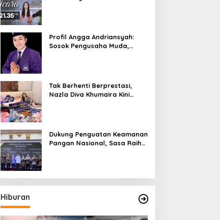
Bicara”, Hadirkan Febby
Rastanty, Rangga Azof,
Rendi John
Profil Angga Andriansyah:
Sosok Pengusaha Muda,
Politisi Dinamis, dan
Influencer Nasional yang
Menginspirasi
Tak Berhenti Berprestasi,
Nazla Diva Khumaira Kini
Fokus Meniti Karier sebagai
DJ Setelah Sukses di Dunia
Bisnis dan Pageant
Dukung Penguatan Keamanan
Pangan Nasional, Sasa Raih
PMR Award dari BPOM
Hiburan