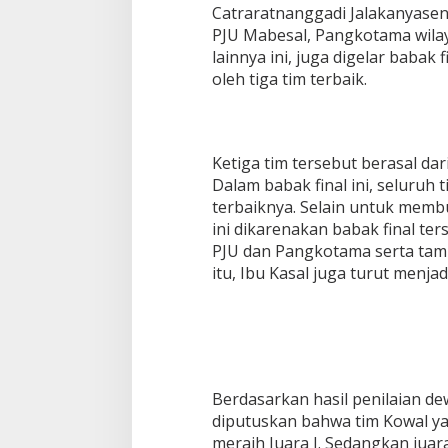
Catraratnanggadi Jalakanyasen
PJU Mabesal, Pangkotama wil
lainnya ini, juga digelar babak 
oleh tiga tim terbaik.
Ketiga tim tersebut berasal da
Dalam babak final ini, seluruh
terbaiknya. Selain untuk membu
ini dikarenakan babak final ter
PJU dan Pangkotama serta tam
itu, Ibu Kasal juga turut menjadi
Berdasarkan hasil penilaian de
diputuskan bahwa tim Kowal yan
meraih Juara I. Sedangkan juar