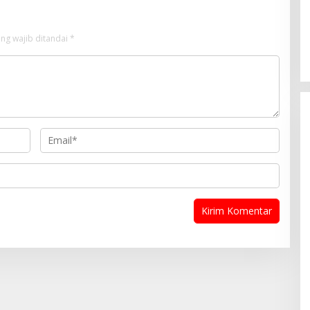
ng wajib ditandai
*