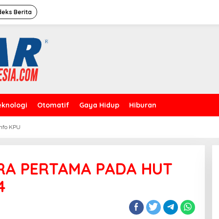
deks Berita
eknologi
Otomatif
Gaya Hidup
Hiburan
Info KPU
Caleg Dprd Dki Jakarta”David
Rahardja”Meresmikan Rumah
Pemenangan
RA PERTAMA PADA HUT
4