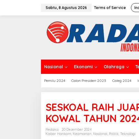
L
e
Sabtu, 8 Agustus 2026
Terms of Service
In
w
a
t
i
k
e
k
o
n
t
Nasional
Ekonomi
Olahraga
T
e
n
Pemilu 2024
Calon Presiden 2023
Caleg 2024
SESKOAL RAIH JUA
KOWAL TAHUN 202
Redaksi
20 Desember 2024
Kabar Hankam
,
Keamanan
,
Nasional
,
Politik
,
Teknologi