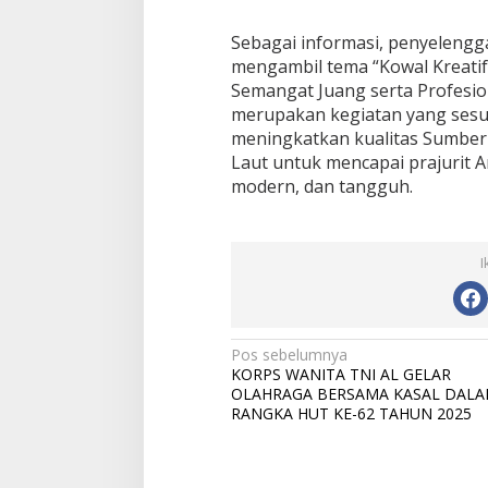
Sebagai informasi, penyelengg
mengambil tema “Kowal Kreati
Semangat Juang serta Profesion
merupakan kegiatan yang sesua
meningkatkan kualitas Sumber
Laut untuk mencapai prajurit A
modern, dan tangguh.
I
N
Pos sebelumnya
KORPS WANITA TNI AL GELAR
a
OLAHRAGA BERSAMA KASAL DAL
v
RANGKA HUT KE-62 TAHUN 2025
i
g