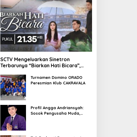
SCTV Mengeluarkan Sinetron
Terbarunya “Biarkan Hati Bicara”,
Hadirkan Febby Rastanty, Rangga
Azof, Rendi John
Turnamen Domino ORADO
Peresmian Klub CAKRAVALA
Profil Angga Andriansyah:
Sosok Pengusaha Muda,
Politisi Dinamis, dan
Influencer Nasional yang
Menginspirasi