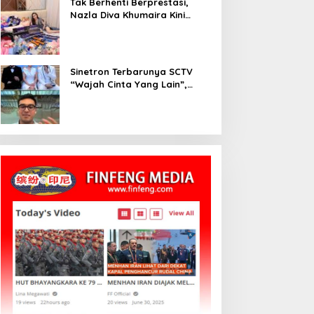
Tak Berhenti Berprestasi,
Nazla Diva Khumaira Kini
Fokus Meniti Karier sebagai
DJ Setelah Sukses di Dunia
Bisnis dan Pageant
Sinetron Terbarunya SCTV
“Wajah Cinta Yang Lain”,
Diperankan Oleh Dinda
Kirana, Oka Antara, Andri
Mashadi Dan Ibrahim Risyad