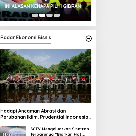
HUT SESKOAL KE
INI ALASAN KENAPA PILIH GIBRAN
2023
Radar Ekonomi Bisnis
Hadapi Ancaman Abrasi dan
Perubahan Iklim, Prudential Indonesia
Tambah 5.500 Mangrove untuk Pesisir
Jakarta
SCTV Mengeluarkan Sinetron
Terbarunya “Biarkan Hati