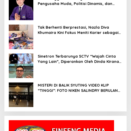
Pengusaha Muda, Politisi Dinamis, dan
Influencer Nasional yang Menginspirasi
Tak Berhenti Berprestasi, Nazla Diva
Khumaira Kini Fokus Meniti Karier sebagai
DJ Setelah Sukses di Dunia Bisnis dan
Pageant
Sinetron Terbarunya SCTV “Wajah Cinta
Yang Lain”, Diperankan Oleh Dinda Kirana,
Oka Antara, Andri Mashadi Dan Ibrahim
Risyad
MISTERI DI BALIK SYUTING VIDEO KLIP
“TINGGI”: FOTO NIKEN SALINDRY BERULANG
KALI MEMUTIH, KMY KMO SEMPAT
KEHILANGAN KESADARAN