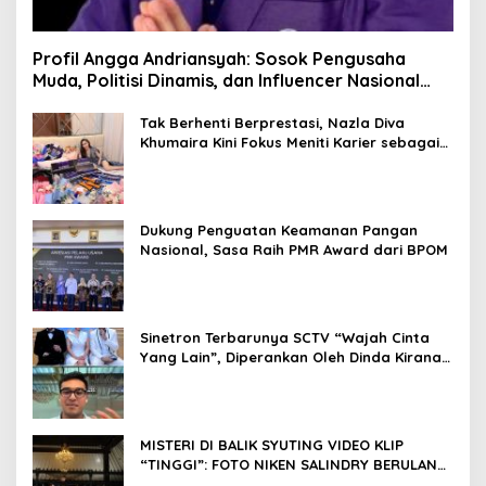
Profil Angga Andriansyah: Sosok Pengusaha
Muda, Politisi Dinamis, dan Influencer Nasional
yang Menginspirasi
Tak Berhenti Berprestasi, Nazla Diva
Khumaira Kini Fokus Meniti Karier sebagai
DJ Setelah Sukses di Dunia Bisnis dan
Pageant
Dukung Penguatan Keamanan Pangan
Nasional, Sasa Raih PMR Award dari BPOM
Sinetron Terbarunya SCTV “Wajah Cinta
Yang Lain”, Diperankan Oleh Dinda Kirana,
Oka Antara, Andri Mashadi Dan Ibrahim
Risyad
MISTERI DI BALIK SYUTING VIDEO KLIP
“TINGGI”: FOTO NIKEN SALINDRY BERULANG
KALI MEMUTIH, KMY KMO SEMPAT