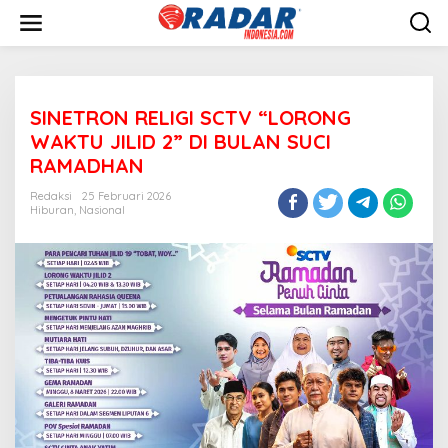
L
e
w
a
t
i
SINETRON RELIGI SCTV “LORONG
k
e
WAKTU JILID 2” DI BULAN SUCI
k
RAMADHAN
o
n
Redaksi
25 Februari 2026
t
Hiburan
,
Nasional
e
n