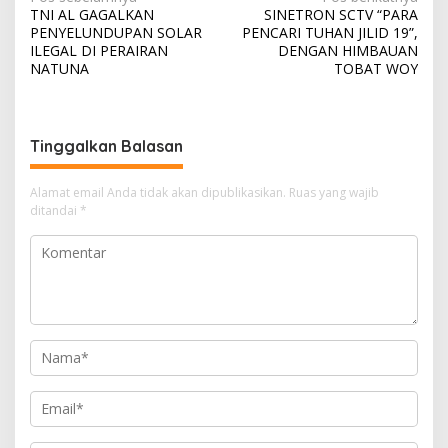
N
TNI AL GAGALKAN
SINETRON SCTV “PARA
a
PENYELUNDUPAN SOLAR
PENCARI TUHAN JILID 19”,
v
ILEGAL DI PERAIRAN
DENGAN HIMBAUAN
NATUNA
TOBAT WOY
i
g
a
Tinggalkan Balasan
s
i
Alamat email Anda tidak akan dipublikasikan.
Ruas yang wajib
ditandai
*
p
o
s