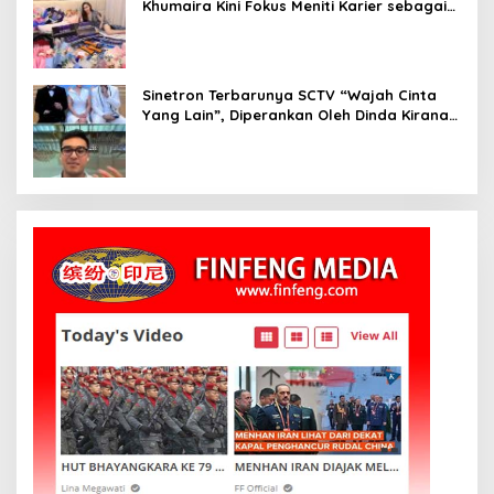
Khumaira Kini Fokus Meniti Karier sebagai
DJ Setelah Sukses di Dunia Bisnis dan
Pageant
Sinetron Terbarunya SCTV “Wajah Cinta
Yang Lain”, Diperankan Oleh Dinda Kirana,
Oka Antara, Andri Mashadi Dan Ibrahim
Risyad