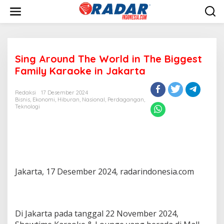
L
e
w
a
t
i
Sing Around The World in The Biggest
k
e
Family Karaoke in Jakarta
k
o
Redaksi
17 Desember 2024
n
Bisnis
,
Ekonomi
,
Hiburan
,
Nasional
,
Perdagangan
,
t
Teknologi
e
n
Jakarta, 17 Desember 2024, radarindonesia.com
Di Jakarta pada tanggal 22 November 2024,