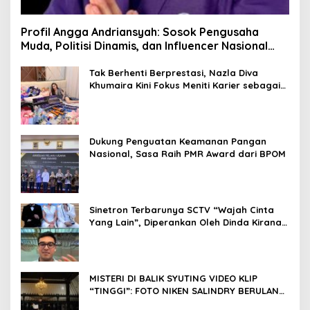
Profil Angga Andriansyah: Sosok Pengusaha
Muda, Politisi Dinamis, dan Influencer Nasional
yang Menginspirasi
Tak Berhenti Berprestasi, Nazla Diva
Khumaira Kini Fokus Meniti Karier sebagai
DJ Setelah Sukses di Dunia Bisnis dan
Pageant
Dukung Penguatan Keamanan Pangan
Nasional, Sasa Raih PMR Award dari BPOM
Sinetron Terbarunya SCTV “Wajah Cinta
Yang Lain”, Diperankan Oleh Dinda Kirana,
Oka Antara, Andri Mashadi Dan Ibrahim
Risyad
MISTERI DI BALIK SYUTING VIDEO KLIP
“TINGGI”: FOTO NIKEN SALINDRY BERULANG
KALI MEMUTIH, KMY KMO SEMPAT