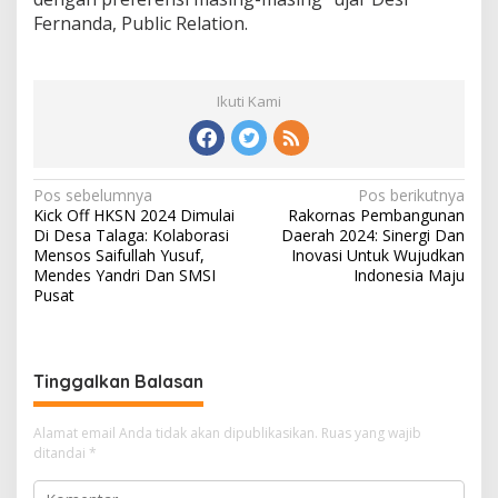
Fernanda, Public Relation.
Ikuti Kami
N
Pos sebelumnya
Pos berikutnya
Kick Off HKSN 2024 Dimulai
Rakornas Pembangunan
a
Di Desa Talaga: Kolaborasi
Daerah 2024: Sinergi Dan
v
Mensos Saifullah Yusuf,
Inovasi Untuk Wujudkan
Mendes Yandri Dan SMSI
Indonesia Maju
i
Pusat
g
a
s
Tinggalkan Balasan
i
Alamat email Anda tidak akan dipublikasikan.
Ruas yang wajib
p
ditandai
*
o