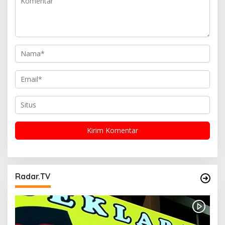
s
Radar.TV