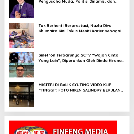
Pengusaha Muda, Politisi Dinamis, dan
Influencer Nasional yang Menginspirasi
Tak Berhenti Berprestasi, Nazla Diva
Khumaira Kini Fokus Meniti Karier sebagai
DJ Setelah Sukses di Dunia Bisnis dan
Pageant
Sinetron Terbarunya SCTV “Wajah Cinta
Yang Lain”, Diperankan Oleh Dinda Kirana,
Oka Antara, Andri Mashadi Dan Ibrahim
Risyad
MISTERI DI BALIK SYUTING VIDEO KLIP
“TINGGI”: FOTO NIKEN SALINDRY BERULANG
KALI MEMUTIH, KMY KMO SEMPAT
KEHILANGAN KESADARAN