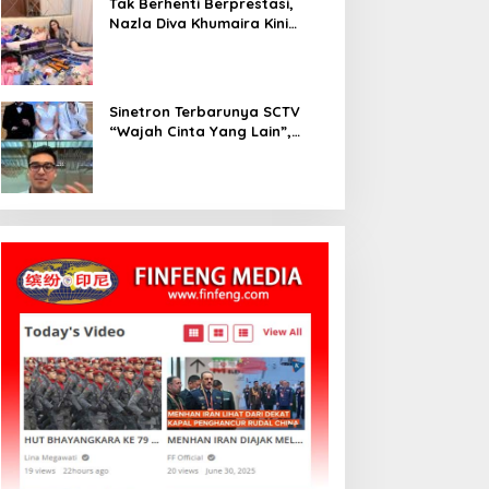
Tak Berhenti Berprestasi,
Nazla Diva Khumaira Kini
Fokus Meniti Karier sebagai
DJ Setelah Sukses di Dunia
Bisnis dan Pageant
Sinetron Terbarunya SCTV
“Wajah Cinta Yang Lain”,
Diperankan Oleh Dinda
Kirana, Oka Antara, Andri
Mashadi Dan Ibrahim Risyad