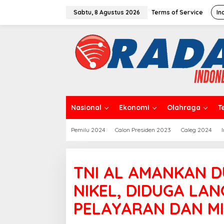
L
e
Sabtu, 8 Agustus 2026
Terms of Service
In
w
a
t
i
k
e
k
o
n
t
Nasional
Ekonomi
Olahraga
T
e
n
Pemilu 2024
Calon Presiden 2023
Caleg 2024
TNI AL AMANKAN 
NIKEL, DIDUGA L
PELAYARAN DAN M