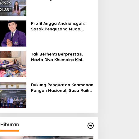
Bicara”, Hadirkan Febby
Rastanty, Rangga Azof,
Rendi John
Profil Angga Andriansyah:
Sosok Pengusaha Muda,
Politisi Dinamis, dan
Influencer Nasional yang
Menginspirasi
Tak Berhenti Berprestasi,
Nazla Diva Khumaira Kini
Fokus Meniti Karier sebagai
DJ Setelah Sukses di Dunia
Bisnis dan Pageant
Dukung Penguatan Keamanan
Pangan Nasional, Sasa Raih
PMR Award dari BPOM
Hiburan