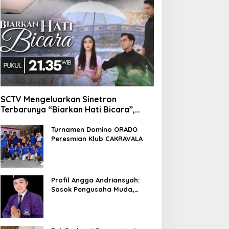
SCTV Mengeluarkan Sinetron
Terbarunya “Biarkan Hati Bicara”,
Hadirkan Febby Rastanty, Rangga
Azof, Rendi John
Turnamen Domino ORADO
Peresmian Klub CAKRAVALA
Profil Angga Andriansyah:
Sosok Pengusaha Muda,
Politisi Dinamis, dan
Influencer Nasional yang
Menginspirasi