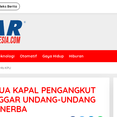
deks Berita
eknologi
Otomatif
Gaya Hidup
Hiburan
Info KPU
Caleg Dprd Dki Jakarta”David
Rahardja”Meresmikan Rumah
Pemenangan
DUA KAPAL PENGANGKUT
ANGGAR UNDANG-UNDANG
INERBA