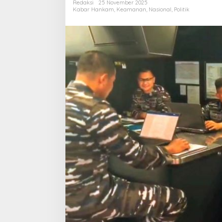
Redaksi
25 November 2025
Kabar Hankam
,
Keamanan
,
Nasional
,
Politik