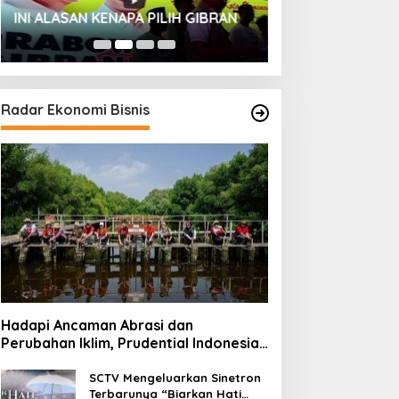
HUT SESKOAL KE
INI ALASAN KENAPA PILIH GIBRAN
2023
Radar Ekonomi Bisnis
Hadapi Ancaman Abrasi dan
Perubahan Iklim, Prudential Indonesia
Tambah 5.500 Mangrove untuk Pesisir
Jakarta
SCTV Mengeluarkan Sinetron
Terbarunya “Biarkan Hati