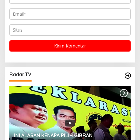
Radar.TV
INI ALASAN KENAPA PILIH GIBRAN
H