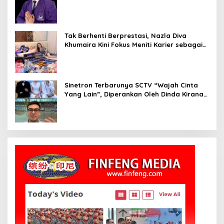
Influencer Nasional yang Menginspirasi
Tak Berhenti Berprestasi, Nazla Diva
Khumaira Kini Fokus Meniti Karier sebagai
DJ Setelah Sukses di Dunia Bisnis dan
Pageant
Sinetron Terbarunya SCTV “Wajah Cinta
Yang Lain”, Diperankan Oleh Dinda Kirana,
Oka Antara, Andri Mashadi Dan Ibrahim
Risyad