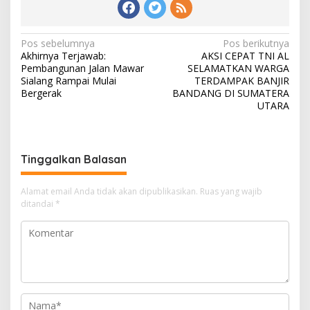
N
Pos sebelumnya
Pos berikutnya
Akhirnya Terjawab:
AKSI CEPAT TNI AL
a
Pembangunan Jalan Mawar
SELAMATKAN WARGA
v
Sialang Rampai Mulai
TERDAMPAK BANJIR
Bergerak
BANDANG DI SUMATERA
i
UTARA
g
a
s
Tinggalkan Balasan
i
Alamat email Anda tidak akan dipublikasikan.
Ruas yang wajib
p
ditandai
*
o
s