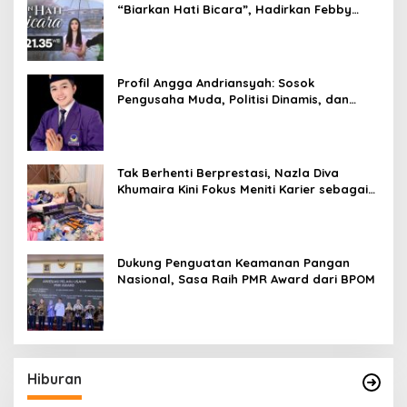
“Biarkan Hati Bicara”, Hadirkan Febby
Rastanty, Rangga Azof, Rendi John
Profil Angga Andriansyah: Sosok
Pengusaha Muda, Politisi Dinamis, dan
Influencer Nasional yang Menginspirasi
Tak Berhenti Berprestasi, Nazla Diva
Khumaira Kini Fokus Meniti Karier sebagai
DJ Setelah Sukses di Dunia Bisnis dan
Pageant
Dukung Penguatan Keamanan Pangan
Nasional, Sasa Raih PMR Award dari BPOM
Hiburan