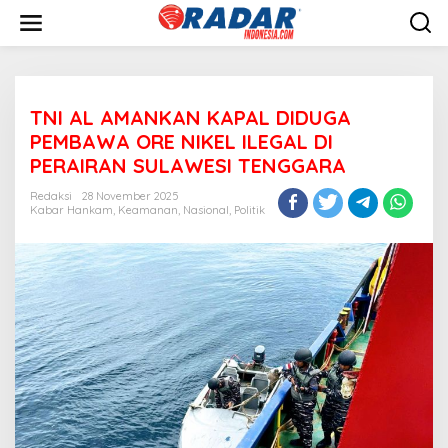
L
e
w
a
t
i
TNI AL AMANKAN KAPAL DIDUGA
k
e
PEMBAWA ORE NIKEL ILEGAL DI
k
PERAIRAN SULAWESI TENGGARA
o
n
Redaksi
28 November 2025
t
Kabar Hankam
,
Keamanan
,
Nasional
,
Politik
e
n