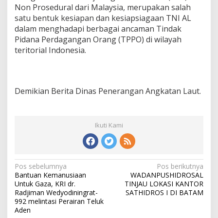
Non Prosedural dari Malaysia, merupakan salah
satu bentuk kesiapan dan kesiapsiagaan TNI AL
dalam menghadapi berbagai ancaman Tindak
Pidana Perdagangan Orang (TPPO) di wilayah
teritorial Indonesia.
Demikian Berita Dinas Penerangan Angkatan Laut.
Ikuti Kami
N
Pos sebelumnya
Pos berikutnya
Bantuan Kemanusiaan
WADANPUSHIDROSAL
a
Untuk Gaza, KRI dr.
TINJAU LOKASI KANTOR
v
Radjiman Wedyodiningrat-
SATHIDROS I DI BATAM
992 melintasi Perairan Teluk
i
Aden