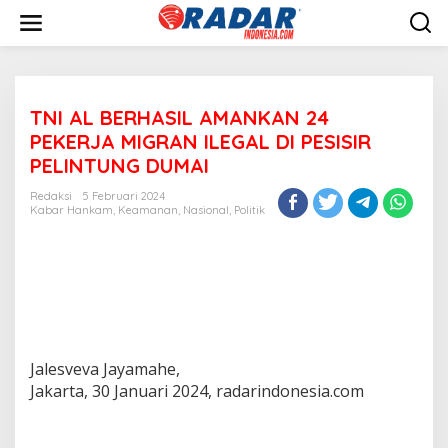
L
e
w
a
t
i
TNI AL BERHASIL AMANKAN 24
k
e
PEKERJA MIGRAN ILEGAL DI PESISIR
k
PELINTUNG DUMAI
o
n
Redaksi
5 Februari 2024
t
Kabar Hankam
,
Keamanan
,
Nasional
,
Politik
e
n
Jalesveva Jayamahe,
Jakarta, 30 Januari 2024, radarindonesia.com