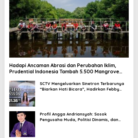
Hadapi Ancaman Abrasi dan Perubahan Iklim,
Prudential Indonesia Tambah 5.500 Mangrove
untuk Pesisir Jakarta
SCTV Mengeluarkan Sinetron Terbarunya
“Biarkan Hati Bicara”, Hadirkan Febby
Rastanty, Rangga Azof, Rendi John
Profil Angga Andriansyah: Sosok
Pengusaha Muda, Politisi Dinamis, dan
Influencer Nasional yang Menginspirasi