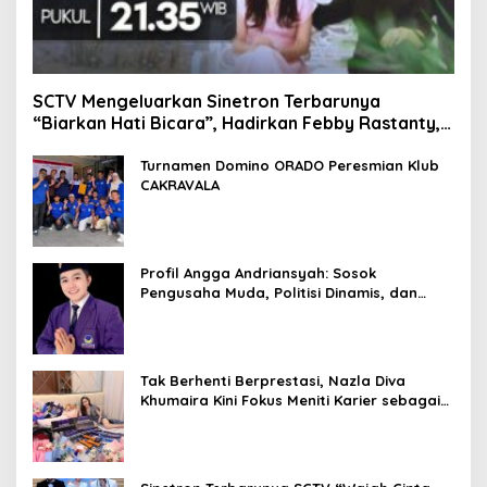
SCTV Mengeluarkan Sinetron Terbarunya
“Biarkan Hati Bicara”, Hadirkan Febby Rastanty,
Rangga Azof, Rendi John
Turnamen Domino ORADO Peresmian Klub
CAKRAVALA
Profil Angga Andriansyah: Sosok
Pengusaha Muda, Politisi Dinamis, dan
Influencer Nasional yang Menginspirasi
Tak Berhenti Berprestasi, Nazla Diva
Khumaira Kini Fokus Meniti Karier sebagai
DJ Setelah Sukses di Dunia Bisnis dan
Pageant