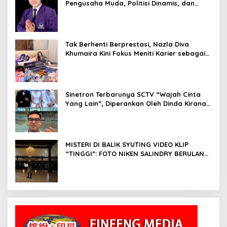
Pengusaha Muda, Politisi Dinamis, dan
Influencer Nasional yang Menginspirasi
Tak Berhenti Berprestasi, Nazla Diva
Khumaira Kini Fokus Meniti Karier sebagai
DJ Setelah Sukses di Dunia Bisnis dan
Pageant
Sinetron Terbarunya SCTV “Wajah Cinta
Yang Lain”, Diperankan Oleh Dinda Kirana,
Oka Antara, Andri Mashadi Dan Ibrahim
Risyad
MISTERI DI BALIK SYUTING VIDEO KLIP
“TINGGI”: FOTO NIKEN SALINDRY BERULANG
KALI MEMUTIH, KMY KMO SEMPAT
KEHILANGAN KESADARAN