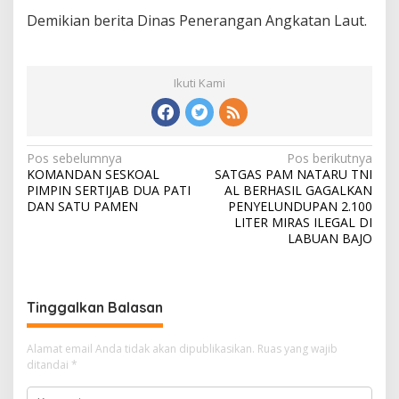
Demikian berita Dinas Penerangan Angkatan Laut.
Ikuti Kami
N
Pos sebelumnya
Pos berikutnya
KOMANDAN SESKOAL
SATGAS PAM NATARU TNI
a
PIMPIN SERTIJAB DUA PATI
AL BERHASIL GAGALKAN
v
DAN SATU PAMEN
PENYELUNDUPAN 2.100
LITER MIRAS ILEGAL DI
i
LABUAN BAJO
g
a
s
Tinggalkan Balasan
i
Alamat email Anda tidak akan dipublikasikan.
Ruas yang wajib
p
ditandai
*
o