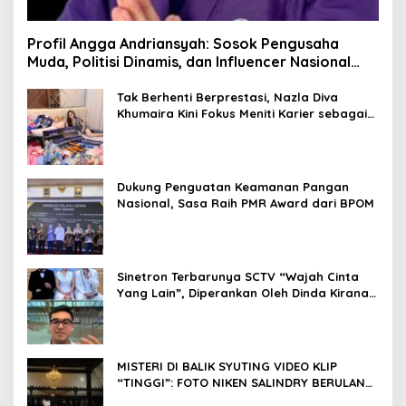
Profil Angga Andriansyah: Sosok Pengusaha
Muda, Politisi Dinamis, dan Influencer Nasional
yang Menginspirasi
Tak Berhenti Berprestasi, Nazla Diva
Khumaira Kini Fokus Meniti Karier sebagai
DJ Setelah Sukses di Dunia Bisnis dan
Pageant
Dukung Penguatan Keamanan Pangan
Nasional, Sasa Raih PMR Award dari BPOM
Sinetron Terbarunya SCTV “Wajah Cinta
Yang Lain”, Diperankan Oleh Dinda Kirana,
Oka Antara, Andri Mashadi Dan Ibrahim
Risyad
MISTERI DI BALIK SYUTING VIDEO KLIP
“TINGGI”: FOTO NIKEN SALINDRY BERULANG
KALI MEMUTIH, KMY KMO SEMPAT