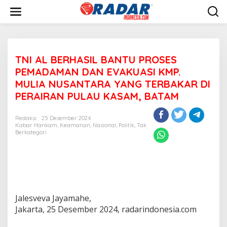
L
e
w
a
t
i
TNI AL BERHASIL BANTU PROSES
k
e
PEMADAMAN DAN EVAKUASI KMP.
k
MULIA NUSANTARA YANG TERBAKAR DI
o
PERAIRAN PULAU KASAM, BATAM
n
t
e
Redaksi
25 Desember 2024
n
Kabar Hankam
,
Keamanan
,
Nasional
,
Politik
,
Tak
Berkategori
Jalesveva Jayamahe,
Jakarta, 25 Desember 2024, radarindonesia.com