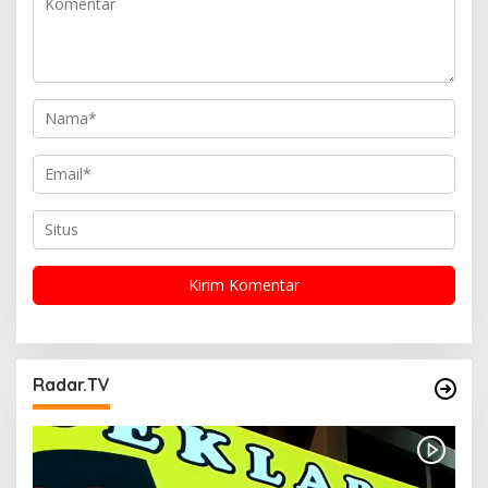
s
Radar.TV