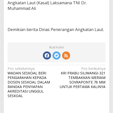
Angkatan Laut (Kasal) Laksamana TNI Dr.
Muhammad Ali.
Demikian berita Dinas Penerangan Angkatan Laut.
Ikuti Kami
N
Pos sebelumnya
Pos berikutnya
WADAN SESKOAL BERI
KRI PRABU SILIWANGI-321
a
PENGARAHAN KEPADA
TEMBAKKAN MERIAM
v
DOSEN SESKOAL DALAM
SOVRAPONTE 76 MM
RANGKA PENYIAPAN
UNTUK PERTAMA KALINYA
i
AKREDITASI UNGGUL
SESKOAL
g
a
s