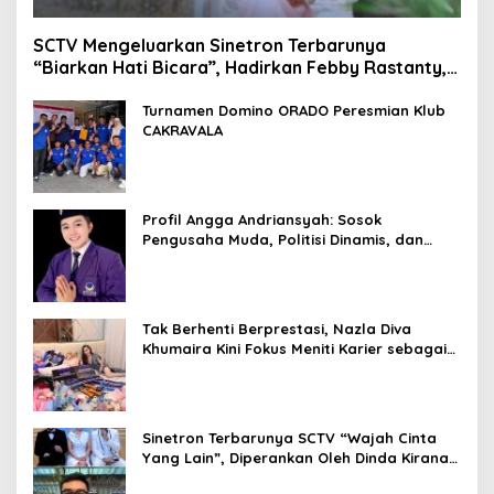
SCTV Mengeluarkan Sinetron Terbarunya
“Biarkan Hati Bicara”, Hadirkan Febby Rastanty,
Rangga Azof, Rendi John
Turnamen Domino ORADO Peresmian Klub
CAKRAVALA
Profil Angga Andriansyah: Sosok
Pengusaha Muda, Politisi Dinamis, dan
Influencer Nasional yang Menginspirasi
Tak Berhenti Berprestasi, Nazla Diva
Khumaira Kini Fokus Meniti Karier sebagai
DJ Setelah Sukses di Dunia Bisnis dan
Pageant
Sinetron Terbarunya SCTV “Wajah Cinta
Yang Lain”, Diperankan Oleh Dinda Kirana,
Oka Antara, Andri Mashadi Dan Ibrahim