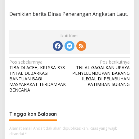
Demikian berita Dinas Penerangan Angkatan Laut.
Ikuti Kami
N
Pos sebelumnya
Pos berikutnya
TIBA DI ACEH, KRI SSA-378
TNI AL GAGALKAN UPAYA
a
TNI AL DEBARKASI
PENYELUNDUPAN BARANG
v
BANTUAN BAGI
ILEGAL DI PELABUHAN
MASYARAKAT TERDAMPAK
PATIMBAN SUBANG
i
BENCANA
g
a
s
Tinggalkan Balasan
i
Alamat email Anda tidak akan dipublikasikan.
Ruas yang wajib
p
ditandai
*