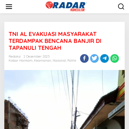
L
e
w
a
t
i
TNI AL EVAKUASI MASYARAKAT
k
e
TERDAMPAK BENCANA BANJIR DI
k
TAPANULI TENGAH
o
n
Redaksi
2 Desember 2025
t
Kabar Hankam
,
Keamanan
,
Nasional
,
Politik
e
n