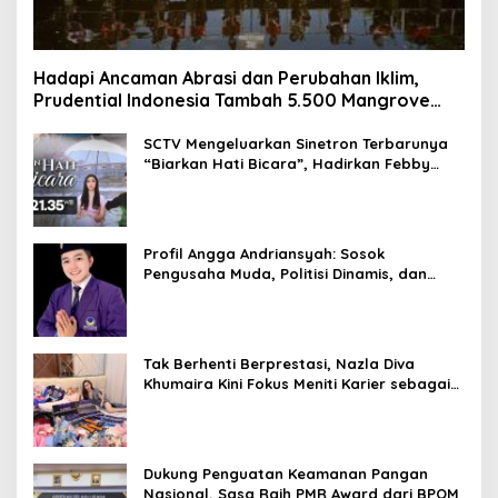
Hadapi Ancaman Abrasi dan Perubahan Iklim,
Prudential Indonesia Tambah 5.500 Mangrove
untuk Pesisir Jakarta
SCTV Mengeluarkan Sinetron Terbarunya
“Biarkan Hati Bicara”, Hadirkan Febby
Rastanty, Rangga Azof, Rendi John
Profil Angga Andriansyah: Sosok
Pengusaha Muda, Politisi Dinamis, dan
Influencer Nasional yang Menginspirasi
Tak Berhenti Berprestasi, Nazla Diva
Khumaira Kini Fokus Meniti Karier sebagai
DJ Setelah Sukses di Dunia Bisnis dan
Pageant
Dukung Penguatan Keamanan Pangan
Nasional, Sasa Raih PMR Award dari BPOM