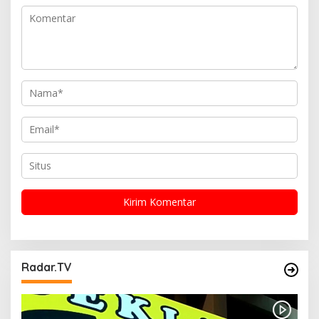
o
s
Radar.TV