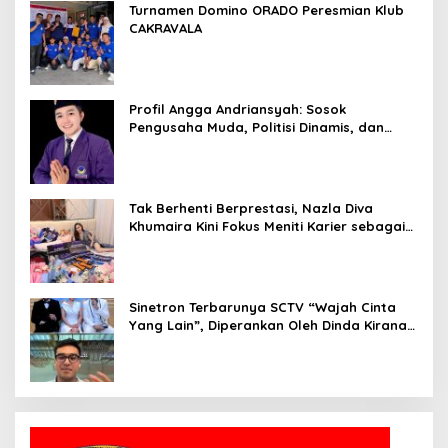
Turnamen Domino ORADO Peresmian Klub
CAKRAVALA
Profil Angga Andriansyah: Sosok
Pengusaha Muda, Politisi Dinamis, dan
Influencer Nasional yang Menginspirasi
Tak Berhenti Berprestasi, Nazla Diva
Khumaira Kini Fokus Meniti Karier sebagai
DJ Setelah Sukses di Dunia Bisnis dan
Pageant
Sinetron Terbarunya SCTV “Wajah Cinta
Yang Lain”, Diperankan Oleh Dinda Kirana,
Oka Antara, Andri Mashadi Dan Ibrahim
Risyad