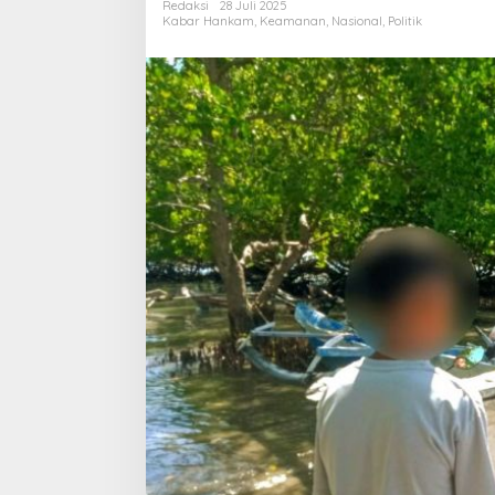
Redaksi
28 Juli 2025
Kabar Hankam
,
Keamanan
,
Nasional
,
Politik