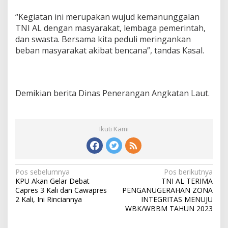
“Kegiatan ini merupakan wujud kemanunggalan
TNI AL dengan masyarakat, lembaga pemerintah,
dan swasta. Bersama kita peduli meringankan
beban masyarakat akibat bencana”, tandas Kasal.
Demikian berita Dinas Penerangan Angkatan Laut.
Ikuti Kami
N
Pos sebelumnya
Pos berikutnya
KPU Akan Gelar Debat
TNI AL TERIMA
a
Capres 3 Kali dan Cawapres
PENGANUGERAHAN ZONA
v
2 Kali, Ini Rinciannya
INTEGRITAS MENUJU
WBK/WBBM TAHUN 2023
i