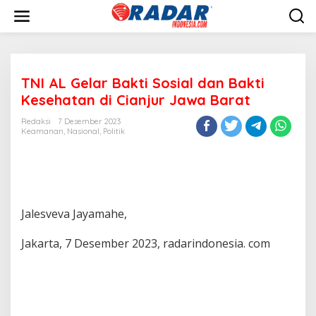
L
e
w
a
t
i
TNI AL Gelar Bakti Sosial dan Bakti
k
e
Kesehatan di Cianjur Jawa Barat
k
o
Redaksi
7 Desember 2023
n
Keamanan
,
Nasional
,
Politik
t
e
n
Jalesveva Jayamahe,
Jakarta, 7 Desember 2023, radarindonesia. com