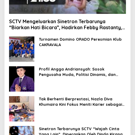
SCTV Mengeluarkan Sinetron Terbarunya
“Biarkan Hati Bicara”, Hadirkan Febby Rastanty,
Rangga Azof, Rendi John
Turnamen Domino ORADO Peresmian Klub
CAKRAVALA
Profil Angga Andriansyah: Sosok
Pengusaha Muda, Politisi Dinamis, dan
Influencer Nasional yang Menginspirasi
Tak Berhenti Berprestasi, Nazla Diva
Khumaira Kini Fokus Meniti Karier sebagai
DJ Setelah Sukses di Dunia Bisnis dan
Pageant
Sinetron Terbarunya SCTV “Wajah Cinta
Yang Lain”, Diperankan Oleh Dinda Kirana,