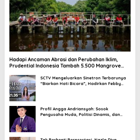
Hadapi Ancaman Abrasi dan Perubahan Iklim,
Prudential Indonesia Tambah 5.500 Mangrove
untuk Pesisir Jakarta
SCTV Mengeluarkan Sinetron Terbarunya
“Biarkan Hati Bicara”, Hadirkan Febby
Rastanty, Rangga Azof, Rendi John
Profil Angga Andriansyah: Sosok
Pengusaha Muda, Politisi Dinamis, dan
Influencer Nasional yang Menginspirasi
Tak Berhenti Berprestasi, Nazla Diva