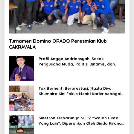
Turnamen Domino ORADO Peresmian Klub
CAKRAVALA
Profil Angga Andriansyah: Sosok
Pengusaha Muda, Politisi Dinamis, dan
Influencer Nasional yang Menginspirasi
Tak Berhenti Berprestasi, Nazla Diva
Khumaira Kini Fokus Meniti Karier sebagai
DJ Setelah Sukses di Dunia Bisnis dan
Pageant
Sinetron Terbarunya SCTV “Wajah Cinta
Yang Lain”, Diperankan Oleh Dinda Kirana,
Oka Antara, Andri Mashadi Dan Ibrahim