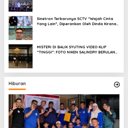
Sinetron Terbarunya SCTV “Wajah Cinta
Yang Lain”, Diperankan Oleh Dinda Kirana,
Oka Antara, Andri Mashadi Dan Ibrahim
Risyad
MISTERI DI BALIK SYUTING VIDEO KLIP
“TINGGI”: FOTO NIKEN SALINDRY BERULANG
KALI MEMUTIH, KMY KMO SEMPAT
KEHILANGAN KESADARAN
Hiburan