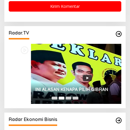
Radar.TV
INI ALASAN KENAPA PILIH GIBRAN
H
Radar Ekonomi Bisnis