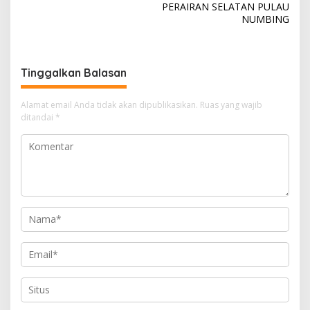
PERAIRAN SELATAN PULAU
g
NUMBING
a
s
i
Tinggalkan Balasan
p
o
Alamat email Anda tidak akan dipublikasikan.
Ruas yang wajib
ditandai
*
s