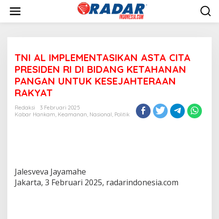
L
e
w
a
t
i
TNI AL IMPLEMENTASIKAN ASTA CITA
k
e
PRESIDEN RI DI BIDANG KETAHANAN
k
PANGAN UNTUK KESEJAHTERAAN
o
RAKYAT
n
t
Redaksi
3 Februari 2025
e
Kabar Hankam
,
Keamanan
,
Nasional
,
Politik
n
Jalesveva Jayamahe
Jakarta, 3 Februari 2025, radarindonesia.com