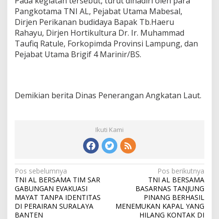
Pada kegiatan tersebut, turut dihadiri oleh para
Pangkotama TNI AL, Pejabat Utama Mabesal,
Dirjen Perikanan budidaya Bapak Tb.Haeru
Rahayu, Dirjen Hortikultura Dr. Ir. Muhammad
Taufiq Ratule, Forkopimda Provinsi Lampung, dan
Pejabat Utama Brigif 4 Marinir/BS.
Demikian berita Dinas Penerangan Angkatan Laut.
Ikuti Kami
N
Pos sebelumnya
Pos berikutnya
TNI AL BERSAMA TIM SAR
TNI AL BERSAMA
a
GABUNGAN EVAKUASI
BASARNAS TANJUNG
v
MAYAT TANPA IDENTITAS
PINANG BERHASIL
DI PERAIRAN SURALAYA
MENEMUKAN KAPAL YANG
i
BANTEN
HILANG KONTAK DI