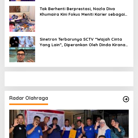
Tak Berhenti Berprestasi, Nazla Diva
Khumaira Kini Fokus Meniti Karier sebagai
DJ Setelah Sukses di Dunia Bisnis dan
Pageant
Sinetron Terbarunya SCTV “Wajah Cinta
Yang Lain”, Diperankan Oleh Dinda Kirana,
Oka Antara, Andri Mashadi Dan Ibrahim
Risyad
Radar Olahraga