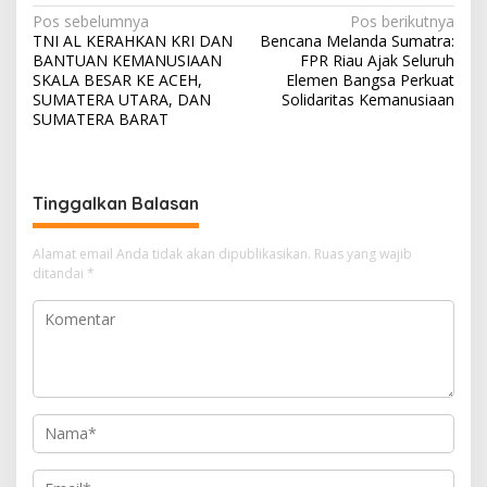
N
Pos sebelumnya
Pos berikutnya
TNI AL KERAHKAN KRI DAN
Bencana Melanda Sumatra:
a
BANTUAN KEMANUSIAAN
FPR Riau Ajak Seluruh
v
SKALA BESAR KE ACEH,
Elemen Bangsa Perkuat
SUMATERA UTARA, DAN
Solidaritas Kemanusiaan
i
SUMATERA BARAT
g
a
s
Tinggalkan Balasan
i
Alamat email Anda tidak akan dipublikasikan.
Ruas yang wajib
p
ditandai
*
o
s