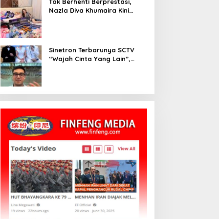
Tak Berhenti Berprestasi,
Nazla Diva Khumaira Kini
Fokus Meniti Karier sebagai
DJ Setelah Sukses di Dunia
Bisnis dan Pageant
Sinetron Terbarunya SCTV
“Wajah Cinta Yang Lain”,
Diperankan Oleh Dinda
Kirana, Oka Antara, Andri
Mashadi Dan Ibrahim Risyad