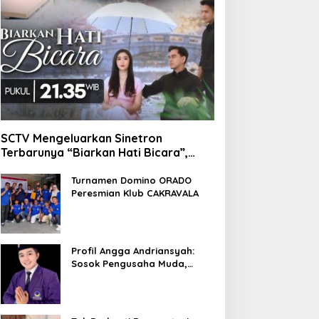
SCTV Mengeluarkan Sinetron
Terbarunya “Biarkan Hati Bicara”,
Hadirkan Febby Rastanty, Rangga
Azof, Rendi John
Turnamen Domino ORADO
Peresmian Klub CAKRAVALA
Profil Angga Andriansyah:
Sosok Pengusaha Muda,
Politisi Dinamis, dan
Influencer Nasional yang
Menginspirasi