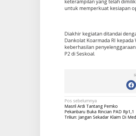
keterampilan yang telah dimiliki
untuk memperkuat kesiapan op
Diakhir kegiatan ditandai deng
Dankolat Koarmada RI kepada 
keberhasilan penyelenggaraan 
P2 di Seskoal.
I
N
Pos sebelumnya
Masril Ardi Tantang Pemko
a
Pekanbaru Buka Rincian PAD Rp1,1
v
Triliun: Jangan Sekadar Klaim Di Med
i