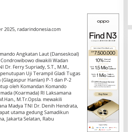
 2025, radarindonesia.com
mando Angkatan Laut (Danseskoal)
 Condrowibowo diwakili Wadan
Dr. Ferry Supriady, S.T., M.M.,
 penutupan Uji Terampil Gladi Tugas
(Glagaspur Hanlan) P-1 dan P-2
itutup oleh Komandan Komando
rmada (Koarmada) RI Laksamana
M.Han., M.Tr.Opsla. mewakili
na Madya TNI Dr. Denih Hendrata,
g rapat utama gedung Samadikun
a, Jakarta Selatan, Rabu