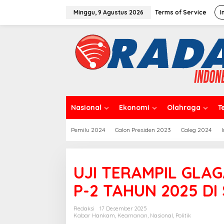
L
e
Minggu, 9 Agustus 2026
Terms of Service
I
w
a
t
i
k
e
k
o
n
t
Nasional
Ekonomi
Olahraga
T
e
n
Pemilu 2024
Calon Presiden 2023
Caleg 2024
UJI TERAMPIL GLA
P-2 TAHUN 2025 DI
Redaksi
17 Desember 2025
Kabar Hankam
,
Keamanan
,
Nasional
,
Politik