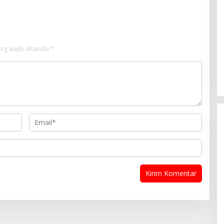
ng wajib ditandai
*