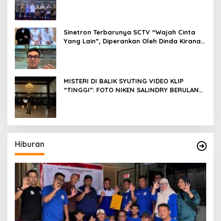
Sinetron Terbarunya SCTV “Wajah Cinta
Yang Lain”, Diperankan Oleh Dinda Kirana,
Oka Antara, Andri Mashadi Dan Ibrahim
Risyad
MISTERI DI BALIK SYUTING VIDEO KLIP
“TINGGI”: FOTO NIKEN SALINDRY BERULANG
KALI MEMUTIH, KMY KMO SEMPAT
KEHILANGAN KESADARAN
Hiburan