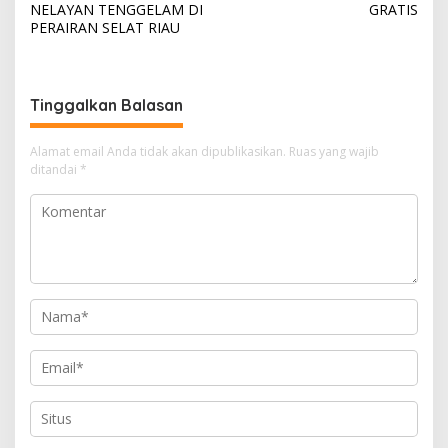
v
NELAYAN TENGGELAM DI
GRATIS
PERAIRAN SELAT RIAU
i
g
a
Tinggalkan Balasan
s
i
Alamat email Anda tidak akan dipublikasikan.
Ruas yang wajib
ditandai
*
p
o
s