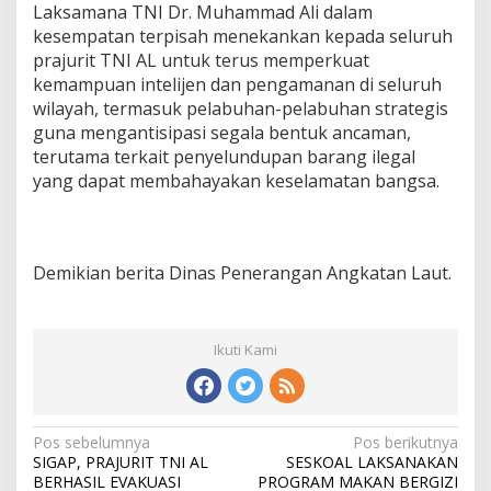
Laksamana TNI Dr. Muhammad Ali dalam
kesempatan terpisah menekankan kepada seluruh
prajurit TNI AL untuk terus memperkuat
kemampuan intelijen dan pengamanan di seluruh
wilayah, termasuk pelabuhan-pelabuhan strategis
guna mengantisipasi segala bentuk ancaman,
terutama terkait penyelundupan barang ilegal
yang dapat membahayakan keselamatan bangsa.
Demikian berita Dinas Penerangan Angkatan Laut.
Ikuti Kami
N
Pos sebelumnya
Pos berikutnya
SIGAP, PRAJURIT TNI AL
SESKOAL LAKSANAKAN
a
BERHASIL EVAKUASI
PROGRAM MAKAN BERGIZI