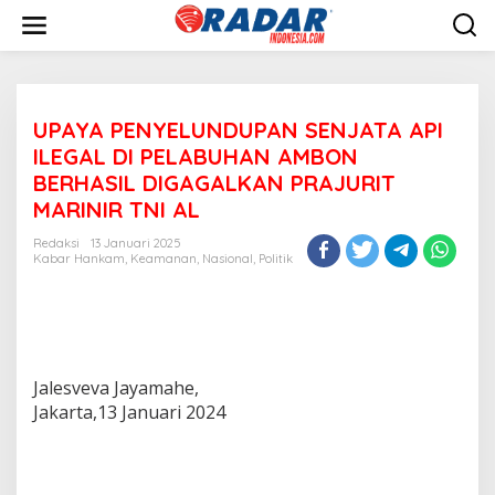
L
e
w
a
t
i
UPAYA PENYELUNDUPAN SENJATA API
k
e
ILEGAL DI PELABUHAN AMBON
k
BERHASIL DIGAGALKAN PRAJURIT
o
MARINIR TNI AL
n
t
Redaksi
13 Januari 2025
e
Kabar Hankam
,
Keamanan
,
Nasional
,
Politik
n
Jalesveva Jayamahe,
Jakarta,13 Januari 2024