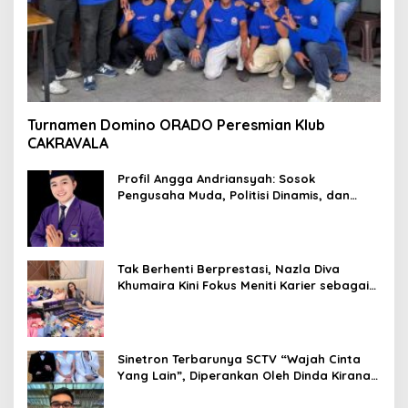
Turnamen Domino ORADO Peresmian Klub
CAKRAVALA
Profil Angga Andriansyah: Sosok
Pengusaha Muda, Politisi Dinamis, dan
Influencer Nasional yang Menginspirasi
Tak Berhenti Berprestasi, Nazla Diva
Khumaira Kini Fokus Meniti Karier sebagai
DJ Setelah Sukses di Dunia Bisnis dan
Pageant
Sinetron Terbarunya SCTV “Wajah Cinta
Yang Lain”, Diperankan Oleh Dinda Kirana,
Oka Antara, Andri Mashadi Dan Ibrahim