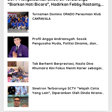
“Biarkan Hati Bicara”, Hadirkan Febby Rastanty,
Rangga Azof, Rendi John
Turnamen Domino ORADO Peresmian Klub
CAKRAVALA
Profil Angga Andriansyah: Sosok
Pengusaha Muda, Politisi Dinamis, dan
Influencer Nasional yang Menginspirasi
Tak Berhenti Berprestasi, Nazla Diva
Khumaira Kini Fokus Meniti Karier sebagai
DJ Setelah Sukses di Dunia Bisnis dan
Pageant
Sinetron Terbarunya SCTV “Wajah Cinta
Yang Lain”, Diperankan Oleh Dinda Kirana,
Oka Antara, Andri Mashadi Dan Ibrahim
Risyad