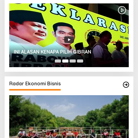
INI ALASAN KENAPA PILIH GIBRAN
H
Radar Ekonomi Bisnis