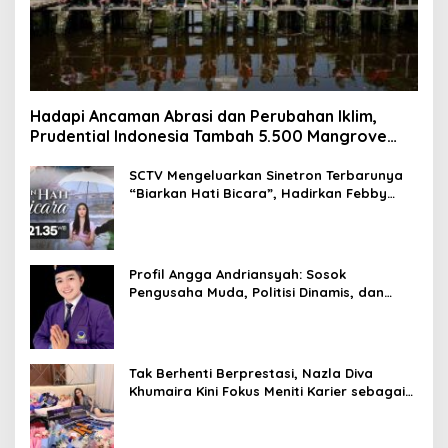
Hadapi Ancaman Abrasi dan Perubahan Iklim,
Prudential Indonesia Tambah 5.500 Mangrove
untuk Pesisir Jakarta
SCTV Mengeluarkan Sinetron Terbarunya
“Biarkan Hati Bicara”, Hadirkan Febby
Rastanty, Rangga Azof, Rendi John
Profil Angga Andriansyah: Sosok
Pengusaha Muda, Politisi Dinamis, dan
Influencer Nasional yang Menginspirasi
Tak Berhenti Berprestasi, Nazla Diva
Khumaira Kini Fokus Meniti Karier sebagai
DJ Setelah Sukses di Dunia Bisnis dan
Pageant