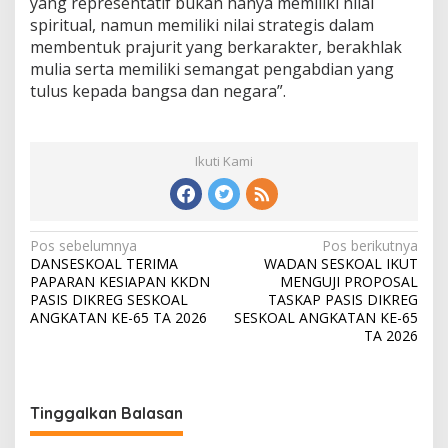
yang representatif bukan hanya memiliki nilai
spiritual, namun memiliki nilai strategis dalam
membentuk prajurit yang berkarakter, berakhlak
mulia serta memiliki semangat pengabdian yang
tulus kepada bangsa dan negara”.
Ikuti Kami
N
Pos sebelumnya
Pos berikutnya
DANSESKOAL TERIMA
WADAN SESKOAL IKUT
a
PAPARAN KESIAPAN KKDN
MENGUJI PROPOSAL
v
PASIS DIKREG SESKOAL
TASKAP PASIS DIKREG
ANGKATAN KE-65 TA 2026
SESKOAL ANGKATAN KE-65
i
TA 2026
g
a
s
Tinggalkan Balasan
i