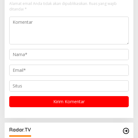
Alamat email Anda tidak akan dipublikasikan.
Ruas yang wajib
p
ditandai
*
o
s
Radar.TV