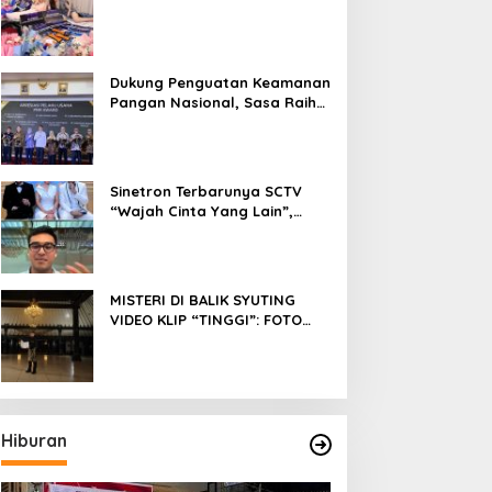
Fokus Meniti Karier sebagai
DJ Setelah Sukses di Dunia
Bisnis dan Pageant
Dukung Penguatan Keamanan
Pangan Nasional, Sasa Raih
PMR Award dari BPOM
Sinetron Terbarunya SCTV
“Wajah Cinta Yang Lain”,
Diperankan Oleh Dinda
Kirana, Oka Antara, Andri
Mashadi Dan Ibrahim Risyad
MISTERI DI BALIK SYUTING
VIDEO KLIP “TINGGI”: FOTO
NIKEN SALINDRY BERULANG
KALI MEMUTIH, KMY KMO
SEMPAT KEHILANGAN
KESADARAN
Hiburan