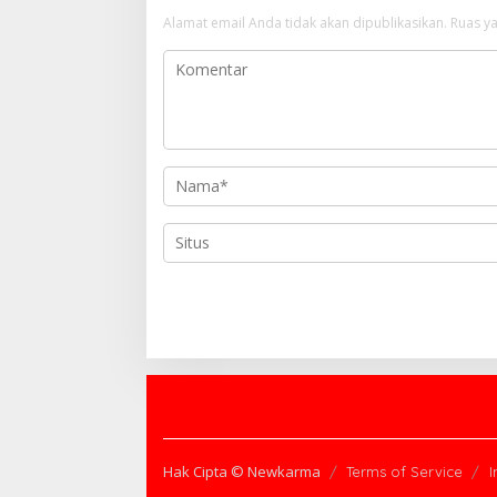
s
Alamat email Anda tidak akan dipublikasikan.
Ruas ya
i
p
o
s
Hak Cipta © Newkarma
Terms of Service
I