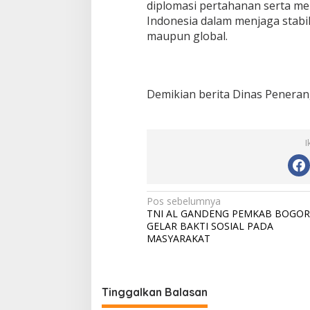
diplomasi pertahanan serta men
Indonesia dalam menjaga stabi
maupun global.
Demikian berita Dinas Peneran
I
N
Pos sebelumnya
TNI AL GANDENG PEMKAB BOGOR
a
GELAR BAKTI SOSIAL PADA
v
MASYARAKAT
i
g
Tinggalkan Balasan
a