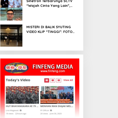
Sinetron Terbarunya SCTV
“Wajah Cinta Yang Lain”,
Diperankan Oleh Dinda
Kirana, Oka Antara, Andri
Mashadi Dan Ibrahim Risyad
MISTERI DI BALIK SYUTING
VIDEO KLIP “TINGGI”: FOTO
NIKEN SALINDRY BERULANG
KALI MEMUTIH, KMY KMO
SEMPAT KEHILANGAN
KESADARAN