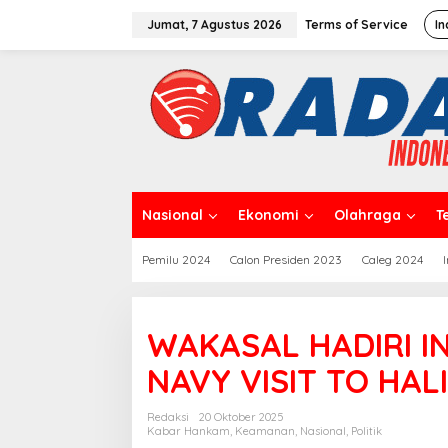
L
e
Jumat, 7 Agustus 2026
Terms of Service
In
w
a
t
i
k
e
k
o
n
t
Nasional
Ekonomi
Olahraga
T
e
n
Pemilu 2024
Calon Presiden 2023
Caleg 2024
WAKASAL HADIRI I
NAVY VISIT TO HAL
Redaksi
20 Oktober 2025
Kabar Hankam
,
Keamanan
,
Nasional
,
Politik