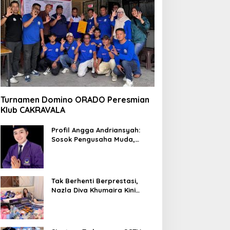
Turnamen Domino ORADO Peresmian
Klub CAKRAVALA
Profil Angga Andriansyah:
Sosok Pengusaha Muda,
Politisi Dinamis, dan
Influencer Nasional yang
Menginspirasi
Tak Berhenti Berprestasi,
Nazla Diva Khumaira Kini
Fokus Meniti Karier sebagai
DJ Setelah Sukses di Dunia
Bisnis dan Pageant