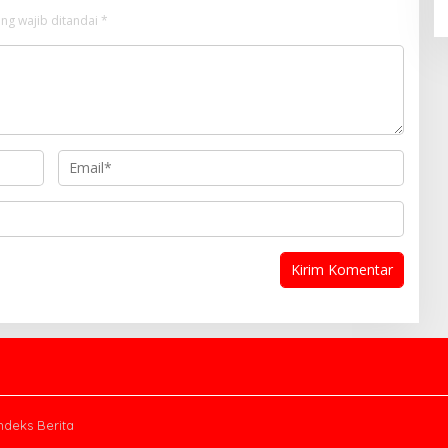
ng wajib ditandai
*
ndeks Berita