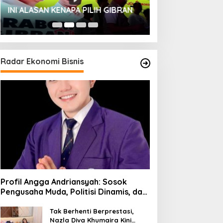
HUT SESKOAL KE
INI ALASAN KENAPA PILIH GIBRAN
2023
Radar Ekonomi Bisnis
Profil Angga Andriansyah: Sosok
Pengusaha Muda, Politisi Dinamis, dan
Influencer Nasional yang
Menginspirasi
Tak Berhenti Berprestasi,
Nazla Diva Khumaira Kini