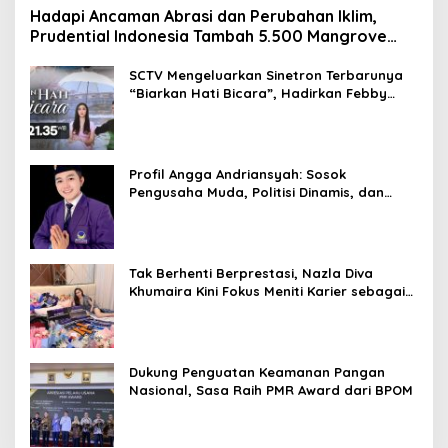
Hadapi Ancaman Abrasi dan Perubahan Iklim,
Prudential Indonesia Tambah 5.500 Mangrove
untuk Pesisir Jakarta
SCTV Mengeluarkan Sinetron Terbarunya
“Biarkan Hati Bicara”, Hadirkan Febby
Rastanty, Rangga Azof, Rendi John
Profil Angga Andriansyah: Sosok
Pengusaha Muda, Politisi Dinamis, dan
Influencer Nasional yang Menginspirasi
Tak Berhenti Berprestasi, Nazla Diva
Khumaira Kini Fokus Meniti Karier sebagai
DJ Setelah Sukses di Dunia Bisnis dan
Pageant
Dukung Penguatan Keamanan Pangan
Nasional, Sasa Raih PMR Award dari BPOM