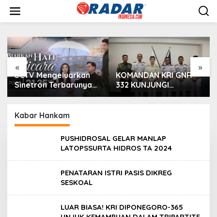
L
e
w
a
t
i
k
e
«
»
k
SCTV Mengeluarkan
KOMANDAN KRI GNR-
o
Sinetron Terbarunya
332 KUNJUNGI
n
“Biarkan Hati Bicara”,
PEJABAT PEMERINTAH
t
Hadirkan Febby
DAN MILITER DI
e
Rastanty, Rangga
YOKOSUKA JEPANG
Kabar Hankam
n
Azof, Rendi John
PUSHIDROSAL GELAR MANLAP
LATOPSSURTA HIDROS TA 2024
PENATARAN ISTRI PASIS DIKREG
SESKOAL
LUAR BIASA! KRI DIPONEGORO-365
UNJUK KEMAMPUAN DALAM TRIPARTITE