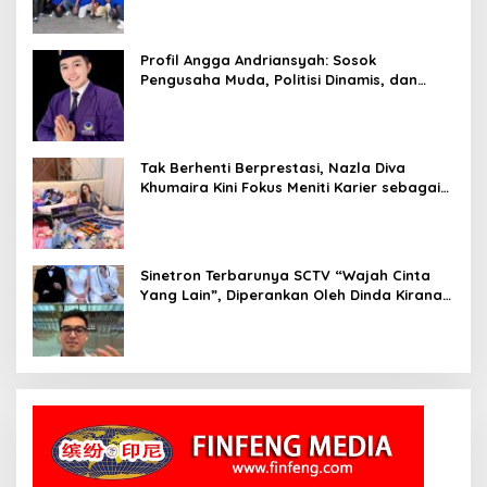
Profil Angga Andriansyah: Sosok
Pengusaha Muda, Politisi Dinamis, dan
Influencer Nasional yang Menginspirasi
Tak Berhenti Berprestasi, Nazla Diva
Khumaira Kini Fokus Meniti Karier sebagai
DJ Setelah Sukses di Dunia Bisnis dan
Pageant
Sinetron Terbarunya SCTV “Wajah Cinta
Yang Lain”, Diperankan Oleh Dinda Kirana,
Oka Antara, Andri Mashadi Dan Ibrahim
Risyad