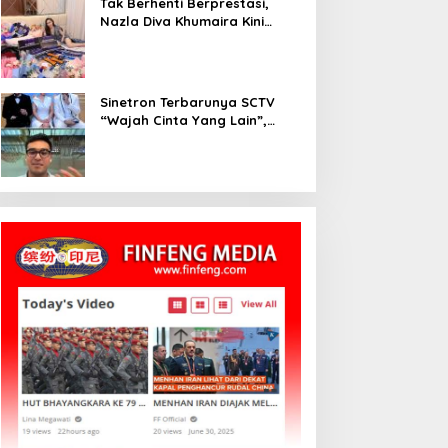
Tak Berhenti Berprestasi,
Nazla Diva Khumaira Kini
Fokus Meniti Karier sebagai
DJ Setelah Sukses di Dunia
Bisnis dan Pageant
Sinetron Terbarunya SCTV
“Wajah Cinta Yang Lain”,
Diperankan Oleh Dinda
Kirana, Oka Antara, Andri
Mashadi Dan Ibrahim Risyad