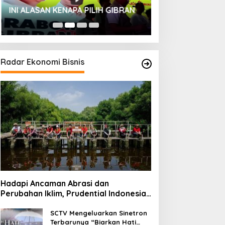
HUT SESKOAL KE
INI ALASAN KENAPA PILIH GIBRAN
2023
Radar Ekonomi Bisnis
Hadapi Ancaman Abrasi dan
Perubahan Iklim, Prudential Indonesia
Tambah 5.500 Mangrove untuk Pesisir
Jakarta
SCTV Mengeluarkan Sinetron
Terbarunya “Biarkan Hati