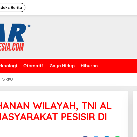
ndeks Berita
eknologi
Otomatif
Gaya Hidup
Hiburan
Info KPU
Caleg Dprd Dki Jakarta”David
Rahardja”Meresmikan Rumah
Pemenangan
ANAN WILAYAH, TNI AL
ASYARAKAT PESISIR DI