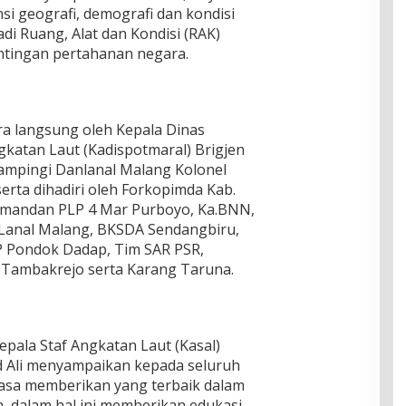
i geografi, demografi dan kondisi
di Ruang, Alat dan Kondisi (RAK)
ntingan pertahanan negara.
ra langsung oleh Kepala Dinas
katan Laut (Kadispotmaral) Brigjen
ampingi Danlanal Malang Kolonel
serta dihadiri oleh Forkopimda Kab.
Komandan PLP 4 Mar Purboyo, Ka.BNN,
U Lanal Malang, BKSDA Sendangbiru,
P Pondok Dadap, Tim SAR PSR,
Tambakrejo serta Karang Taruna.
pala Staf Angkatan Laut (Kasal)
Ali menyampaikan kepada seluruh
tiasa memberikan yang terbaik dalam
, dalam hal ini memberikan edukasi