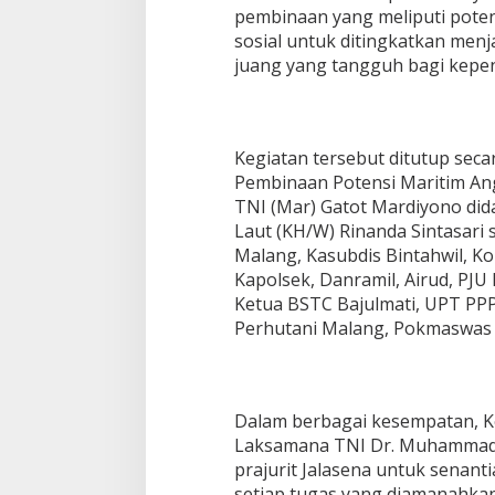
pembinaan yang meliputi potens
sosial untuk ditingkatkan menja
juang yang tangguh bagi kepe
Kegiatan tersebut ditutup seca
Pembinaan Potensi Maritim Ang
TNI (Mar) Gatot Mardiyono did
Laut (KH/W) Rinanda Sintasari 
Malang, Kasubdis Bintahwil, 
Kapolsek, Danramil, Airud, PJ
Ketua BSTC Bajulmati, UPT PP
Perhutani Malang, Pokmaswas 
Dalam berbagai kesempatan, Ke
Laksamana TNI Dr. Muhammad 
prajurit Jalasena untuk senan
setiap tugas yang diamanahkan