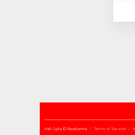
Hak Cipta © Newkarma
Terms of Service
I