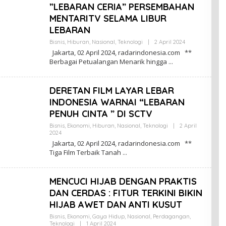
D
”LEBARAN CERIA” PERSEMBAHAN
A
K
MENTARITV SELAMA LIBUR
S
LEBARAN
I
Bisnis
,
Hiburan
,
Nasional
,
Teknologi
|
2 April 2024
O
L
Jakarta, 02 April 2024, radarindonesia.com **
E
Berbagai Petualangan Menarik hingga
H
R
E
D
DERETAN FILM LAYAR LEBAR
A
K
INDONESIA WARNAI “LEBARAN
S
PENUH CINTA ” DI SCTV
I
Bisnis
,
Ekonomi
,
Hiburan
,
Nasional
,
Teknologi
|
2 April
2024
O
L
Jakarta, 02 April 2024, radarindonesia.com **
E
Tiga Film Terbaik Tanah
H
R
E
D
MENCUCI HIJAB DENGAN PRAKTIS
A
K
DAN CERDAS : FITUR TERKINI BIKIN
S
HIJAB AWET DAN ANTI KUSUT
I
Bisnis
,
Ekonomi
,
Gaya Hidup
,
Nasional
,
Perdagangan
,
Teknologi
|
1 April 2024
O