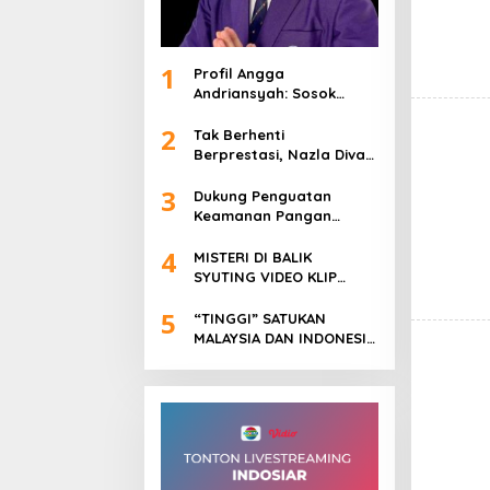
1
Profil Angga
Andriansyah: Sosok
Pengusaha Muda, Politisi
2
Dinamis, dan Influencer
Tak Berhenti
Nasional yang
Berprestasi, Nazla Diva
Menginspirasi
Khumaira Kini Fokus
3
Meniti Karier sebagai DJ
Dukung Penguatan
Setelah Sukses di Dunia
Keamanan Pangan
Bisnis dan Pageant
Nasional, Sasa Raih PMR
4
Award dari BPOM
MISTERI DI BALIK
SYUTING VIDEO KLIP
“TINGGI”: FOTO NIKEN
5
SALINDRY BERULANG KALI
“TINGGI” SATUKAN
MEMUTIH, KMY KMO
MALAYSIA DAN INDONESIA
SEMPAT KEHILANGAN
DALAM SEBUAH KARYA
KESADARAN
NUSANTARA