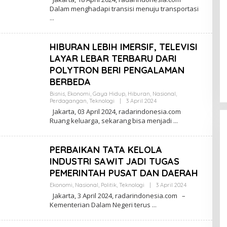
E
Dalam menghadapi transisi menuju transportasi
H
R
E
D
A
HIBURAN LEBIH IMERSIF, TELEVISI
K
S
LAYAR LEBAR TERBARU DARI
I
POLYTRON BERI PENGALAMAN
BERBEDA
Bisnis
,
Ekonomi
,
Gaya Hidup
,
Hiburan
,
Nasional
,
Perdagangan
,
Teknologi
|
3 April 2024
O
L
Jakarta, 03 April 2024, radarindonesia.com
E
Ruang keluarga, sekarang bisa menjadi
H
R
E
D
PERBAIKAN TATA KELOLA
A
K
INDUSTRI SAWIT JADI TUGAS
S
PEMERINTAH PUSAT DAN DAERAH
I
Ekonomi
,
Nasional
,
Politik
,
Teknologi
|
3 April 2024
O
L
Jakarta, 3 April 2024, radarindonesia.com –
E
Kementerian Dalam Negeri terus
H
R
E