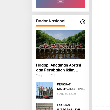
Radar Nasional
Hadapi Ancaman Abrasi
dan Perubahan Iklim,
Prudential Indonesia
7 Agustus 2026
Tambah 5.500 Mangrove
untuk Pesisir Jakarta
PERKUAT
SINERGITAS, TNI
AL ANGKAT
5 Agustus 2026
PEJABAT NEGARA
DAN TNI SEBAGAI
LATIHAN
WARGA
INTEGRASI TNI