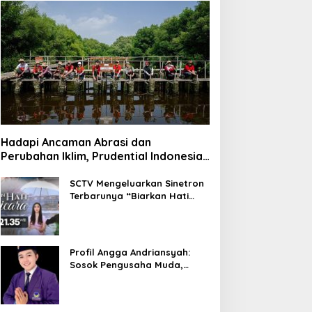
Hadapi Ancaman Abrasi dan
Perubahan Iklim, Prudential Indonesia
Tambah 5.500 Mangrove untuk Pesisir
Jakarta
SCTV Mengeluarkan Sinetron
Terbarunya “Biarkan Hati
Bicara”, Hadirkan Febby
Rastanty, Rangga Azof,
Rendi John
Profil Angga Andriansyah:
Sosok Pengusaha Muda,
Politisi Dinamis, dan
Influencer Nasional yang
Menginspirasi