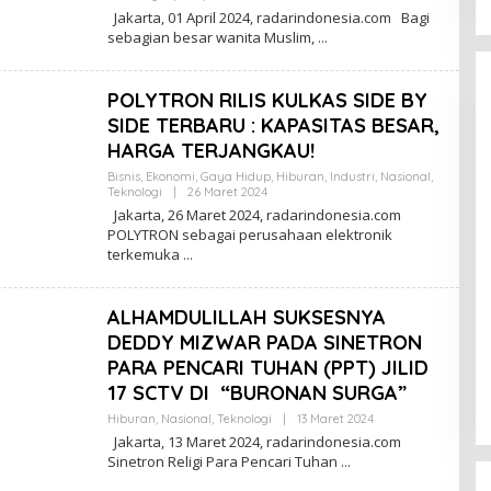
L
Jakarta, 01 April 2024, radarindonesia.com Bagi
E
sebagian besar wanita Muslim,
H
R
E
D
POLYTRON RILIS KULKAS SIDE BY
A
K
SIDE TERBARU : KAPASITAS BESAR,
S
HARGA TERJANGKAU!
I
Bisnis
,
Ekonomi
,
Gaya Hidup
,
Hiburan
,
Industri
,
Nasional
,
Teknologi
|
26 Maret 2024
O
L
Jakarta, 26 Maret 2024, radarindonesia.com
E
POLYTRON sebagai perusahaan elektronik
H
terkemuka
R
E
D
A
ALHAMDULILLAH SUKSESNYA
K
S
DEDDY MIZWAR PADA SINETRON
I
PARA PENCARI TUHAN (PPT) JILID
17 SCTV DI “BURONAN SURGA”
Hiburan
,
Nasional
,
Teknologi
|
13 Maret 2024
O
L
Jakarta, 13 Maret 2024, radarindonesia.com
E
Sinetron Religi Para Pencari Tuhan
H
R