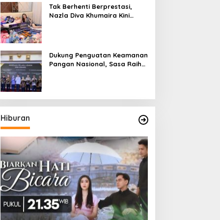
Tak Berhenti Berprestasi,
Nazla Diva Khumaira Kini
Fokus Meniti Karier sebagai
DJ Setelah Sukses di Dunia
Bisnis dan Pageant
Dukung Penguatan Keamanan
Pangan Nasional, Sasa Raih
PMR Award dari BPOM
Hiburan