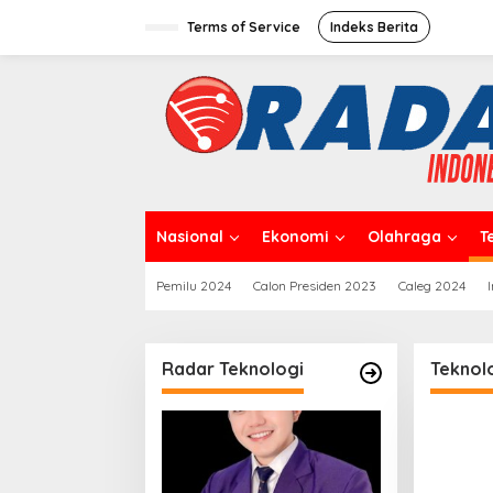
L
e
Terms of Service
Indeks Berita
w
a
t
i
k
e
k
o
n
t
Nasional
Ekonomi
Olahraga
T
e
n
Pemilu 2024
Calon Presiden 2023
Caleg 2024
Radar Teknologi
Teknol