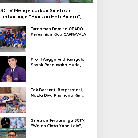
SCTV Mengeluarkan Sinetron
Terbarunya “Biarkan Hati Bicara”,
Hadirkan Febby Rastanty, Rangga
Azof, Rendi John
Turnamen Domino ORADO
Peresmian Klub CAKRAVALA
Profil Angga Andriansyah:
Sosok Pengusaha Muda,
Politisi Dinamis, dan
Influencer Nasional yang
Menginspirasi
Tak Berhenti Berprestasi,
Nazla Diva Khumaira Kini
Fokus Meniti Karier sebagai
DJ Setelah Sukses di Dunia
Bisnis dan Pageant
Sinetron Terbarunya SCTV
“Wajah Cinta Yang Lain”,
Diperankan Oleh Dinda
Kirana, Oka Antara, Andri