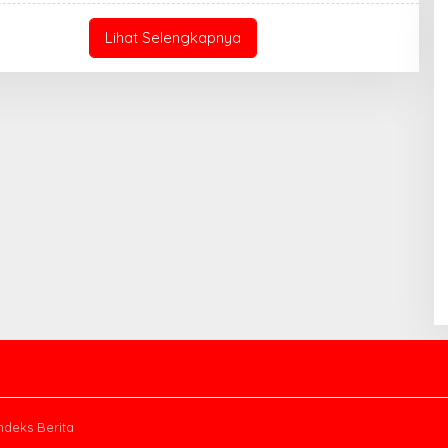
E
D
A
Lihat Selengkapnya
K
S
I
ndeks Berita