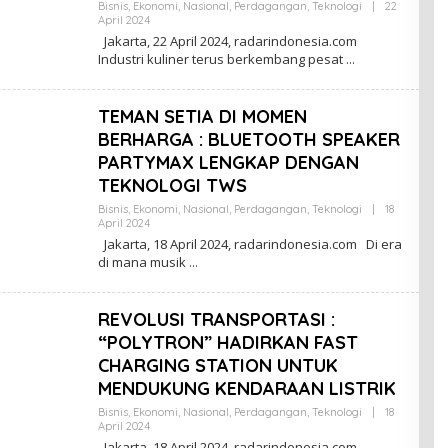
Bisnis
,
Ekonomi
,
Nasional
,
Perdagangan
,
Teknologi
|
22
April 2024
O
L
Jakarta, 22 April 2024, radarindonesia.com
E
Industri kuliner terus berkembang pesat
H
R
E
D
TEMAN SETIA DI MOMEN
A
K
BERHARGA : BLUETOOTH SPEAKER
S
PARTYMAX LENGKAP DENGAN
I
TEKNOLOGI TWS
Bisnis
,
Ekonomi
,
Nasional
,
Perdagangan
,
Teknologi
|
18
April 2024
O
L
Jakarta, 18 April 2024, radarindonesia.com Di era
E
di mana musik
H
R
E
D
REVOLUSI TRANSPORTASI :
A
K
“POLYTRON” HADIRKAN FAST
S
CHARGING STATION UNTUK
I
MENDUKUNG KENDARAAN LISTRIK
Bisnis
,
Ekonomi
,
Nasional
,
Perdagangan
,
Teknologi
|
18
April 2024
O
L
Jakarta, 18 April 2024, radarindonesia.com