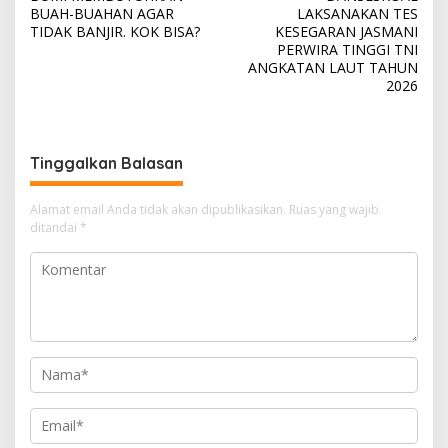
a
BUAH-BUAHAN AGAR
LAKSANAKAN TES
v
TIDAK BANJIR. KOK BISA?
KESEGARAN JASMANI
PERWIRA TINGGI TNI
i
ANGKATAN LAUT TAHUN
2026
g
a
s
Tinggalkan Balasan
i
p
Alamat email Anda tidak akan dipublikasikan.
Ruas yang wajib
o
ditandai
*
s