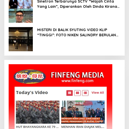
Sinetron Terbarunya SCTV “Wajah Cinta
Yang Lain”, Diperankan Oleh Dinda Kirana,
Oka Antara, Andri Mashadi Dan Ibrahim
Risyad
MISTERI DI BALIK SYUTING VIDEO KLIP
“TINGGI”: FOTO NIKEN SALINDRY BERULANG
KALI MEMUTIH, KMY KMO SEMPAT
KEHILANGAN KESADARAN