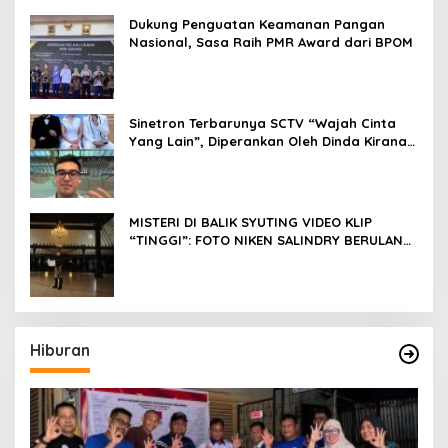
Dukung Penguatan Keamanan Pangan
Nasional, Sasa Raih PMR Award dari BPOM
Sinetron Terbarunya SCTV “Wajah Cinta
Yang Lain”, Diperankan Oleh Dinda Kirana,
Oka Antara, Andri Mashadi Dan Ibrahim
Risyad
MISTERI DI BALIK SYUTING VIDEO KLIP
“TINGGI”: FOTO NIKEN SALINDRY BERULANG
KALI MEMUTIH, KMY KMO SEMPAT
KEHILANGAN KESADARAN
Hiburan