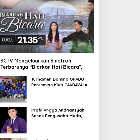
SCTV Mengeluarkan Sinetron
Terbarunya “Biarkan Hati Bicara”,
Hadirkan Febby Rastanty, Rangga
Azof, Rendi John
Turnamen Domino ORADO
Peresmian Klub CAKRAVALA
Profil Angga Andriansyah:
Sosok Pengusaha Muda,
Politisi Dinamis, dan
Influencer Nasional yang
Menginspirasi