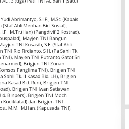
AD, 3 (tiga) Pati TNI AL dan 1 (satu)
Yudi Abrimantyo, S.I.P., M.Sc. (Kabais
(Staf Ahli Menhan Bid. Sosial),
.P., M.Tr.(Han) (Pangdivif 2 Kostrad),
Kapuspalad), Mayjen TNI Bangun
ayjen TNI Kosasih, S.E. (Staf Ahli
NI Rio Firdianto, S.H. (Pa Sahli Tk.
a TNI), Mayjen TNI Putranto Gatot Sri
senarmed), Brigjen TNI Zunan
II Komsos Panglima TNI), Brigjen TNI
Pa Sahli Tk. II Kasad Bid. LH), Brigjen
ena Kasad Bid. Ren), Brigjen TNI
oad), Brigjen TNI lwan Setiawan,
Bid. Binpers), Brigjen TNI Moch.
an Kodiklatad) dan Brigjen TNI
., M.M., M.Han. (Kapusada TNI).