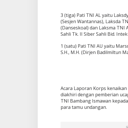
3 (tiga) Pati TNI AL yaitu Laksd
(Sesjen Wantannas), Laksda TNI 
(Danseskoal) dan Laksma TNI Ak
Sahli Tk. II Siber Sahli Bid. Int
1 (satu) Pati TNI AU yaitu Ma
S.H., M.H. (Dirjen Badilmiltun
Acara Laporan Korps kenaikan 
diakhiri dengan pemberian uca
TNI Bambang Ismawan kepada Pa
para tamu undangan.
I