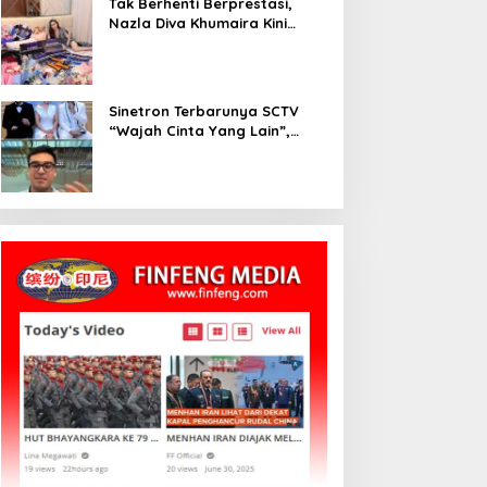
Tak Berhenti Berprestasi,
Nazla Diva Khumaira Kini
Fokus Meniti Karier sebagai
DJ Setelah Sukses di Dunia
Bisnis dan Pageant
Sinetron Terbarunya SCTV
“Wajah Cinta Yang Lain”,
Diperankan Oleh Dinda
Kirana, Oka Antara, Andri
Mashadi Dan Ibrahim Risyad