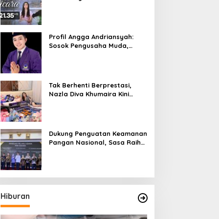
Bicara”, Hadirkan Febby
Rastanty, Rangga Azof,
Rendi John
Profil Angga Andriansyah:
Sosok Pengusaha Muda,
Politisi Dinamis, dan
Influencer Nasional yang
Menginspirasi
Tak Berhenti Berprestasi,
Nazla Diva Khumaira Kini
Fokus Meniti Karier sebagai
DJ Setelah Sukses di Dunia
Bisnis dan Pageant
Dukung Penguatan Keamanan
Pangan Nasional, Sasa Raih
PMR Award dari BPOM
Hiburan