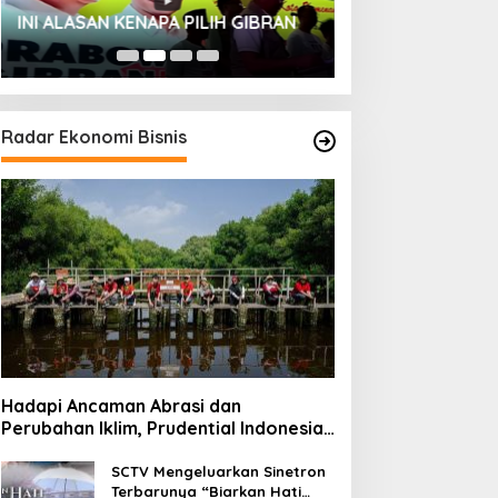
HUT SESKOAL KE
INI ALASAN KENAPA PILIH GIBRAN
2023
Radar Ekonomi Bisnis
Hadapi Ancaman Abrasi dan
Perubahan Iklim, Prudential Indonesia
Tambah 5.500 Mangrove untuk Pesisir
Jakarta
SCTV Mengeluarkan Sinetron
Terbarunya “Biarkan Hati