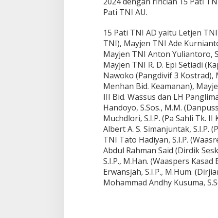
2024 dengan rincian 15 Pati TNI 
Pati TNI AU.
15 Pati TNI AD yaitu Letjen TNI 
TNI), Mayjen TNI Ade Kurnianto 
Mayjen TNI Anton Yuliantoro, S.I
Mayjen TNI R. D. Epi Setiadi (
Nawoko (Pangdivif 3 Kostrad), M
Menhan Bid. Keamanan), Mayjen T
III Bid. Wassus dan LH Panglim
Handoyo, S.Sos., M.M. (Danpus
Muchdlori, S.I.P. (Pa Sahli Tk. 
Albert A. S. Simanjuntak, S.I.P. (
TNI Tato Hadiyan, S.I.P. (Waasr
Abdul Rahman Said (Dirdik Sesk
S.I.P., M.Han. (Waaspers Kasad 
Erwansjah, S.I.P., M.Hum. (Dirji
Mohammad Andhy Kusuma, S.Sos