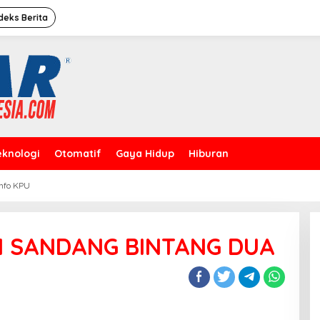
deks Berita
eknologi
Otomatif
Gaya Hidup
Hiburan
Info KPU
Caleg Dprd Dki Jakarta”David
Rahardja”Meresmikan Rumah
Pemenangan
I SANDANG BINTANG DUA