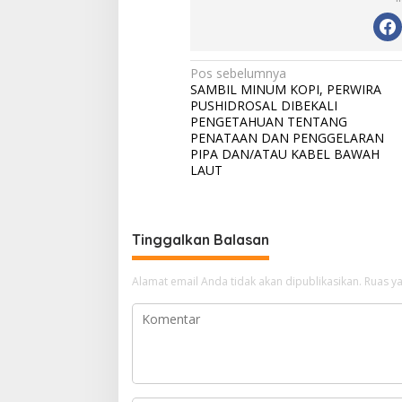
N
Pos sebelumnya
SAMBIL MINUM KOPI, PERWIRA
a
PUSHIDROSAL DIBEKALI
v
PENGETAHUAN TENTANG
PENATAAN DAN PENGGELARAN
i
PIPA DAN/ATAU KABEL BAWAH
LAUT
g
a
s
Tinggalkan Balasan
i
p
Alamat email Anda tidak akan dipublikasikan.
Ruas ya
o
s