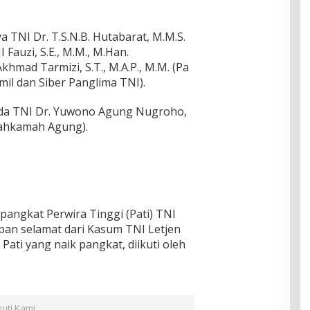
ya TNI Dr. T.S.N.B. Hutabarat, M.M.S.
Fauzi, S.E., M.M., M.Han.
hmad Tarmizi, S.T., M.A.P., M.M. (Pa
ekmil dan Siber Panglima TNI).
rsda TNI Dr. Yuwono Agung Nugroho,
 Mahkamah Agung).
pangkat Perwira Tinggi (Pati) TNI
pan selamat dari Kasum TNI Letjen
ti yang naik pangkat, diikuti oleh
kuti Kami