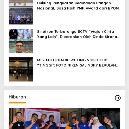
Dukung Penguatan Keamanan Pangan
Nasional, Sasa Raih PMR Award dari BPOM
Sinetron Terbarunya SCTV “Wajah Cinta
Yang Lain”, Diperankan Oleh Dinda Kirana,
Oka Antara, Andri Mashadi Dan Ibrahim
Risyad
MISTERI DI BALIK SYUTING VIDEO KLIP
“TINGGI”: FOTO NIKEN SALINDRY BERULANG
KALI MEMUTIH, KMY KMO SEMPAT
KEHILANGAN KESADARAN
Hiburan