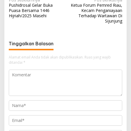
N
Pushidrosal Gelar Buka
Ketua Forum Pemred Riau,
a
Puasa Bersama 1446
Kecam Penganiayaan
v
Hijriah/2025 Masehi
Terhadap Wartawan Di
Sijunjung
i
g
a
Tinggalkan Balasan
s
i
Alamat email Anda tidak akan dipublikasikan.
Ruas yang wajib
ditandai
*
p
o
s