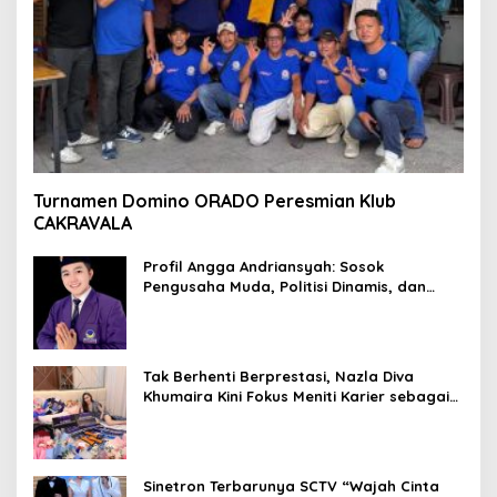
Turnamen Domino ORADO Peresmian Klub
CAKRAVALA
Profil Angga Andriansyah: Sosok
Pengusaha Muda, Politisi Dinamis, dan
Influencer Nasional yang Menginspirasi
Tak Berhenti Berprestasi, Nazla Diva
Khumaira Kini Fokus Meniti Karier sebagai
DJ Setelah Sukses di Dunia Bisnis dan
Pageant
Sinetron Terbarunya SCTV “Wajah Cinta