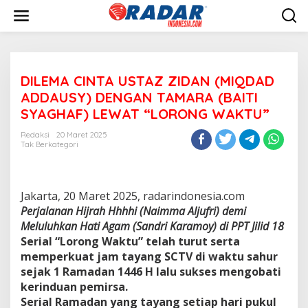
L
e
w
a
t
i
DILEMA CINTA USTAZ ZIDAN (MIQDAD
k
e
ADDAUSY) DENGAN TAMARA (BAITI
k
SYAGHAF) LEWAT “LORONG WAKTU”
o
n
Redaksi
20 Maret 2025
t
Tak Berkategori
e
n
Jakarta, 20 Maret 2025, radarindonesia.com
Perjalanan Hijrah Hhhhi (Naimma Aljufri) demi
Meluluhkan Hati Agam (Sandri Karamoy) di PPT Jilid 18
Serial “Lorong Waktu” telah turut serta
memperkuat jam tayang SCTV di waktu sahur
sejak 1 Ramadan 1446 H lalu sukses mengobati
kerinduan pemirsa.
Serial Ramadan yang tayang setiap hari pukul