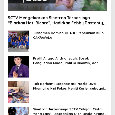
SCTV Mengeluarkan Sinetron Terbarunya
“Biarkan Hati Bicara”, Hadirkan Febby Rastanty,
Rangga Azof, Rendi John
Turnamen Domino ORADO Peresmian Klub
CAKRAVALA
Profil Angga Andriansyah: Sosok
Pengusaha Muda, Politisi Dinamis, dan
Influencer Nasional yang Menginspirasi
Tak Berhenti Berprestasi, Nazla Diva
Khumaira Kini Fokus Meniti Karier sebagai
DJ Setelah Sukses di Dunia Bisnis dan
Pageant
Sinetron Terbarunya SCTV “Wajah Cinta
Yang Lain”, Diperankan Oleh Dinda Kirana,