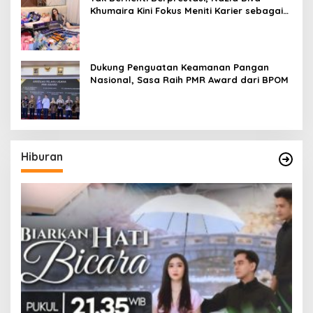
Khumaira Kini Fokus Meniti Karier sebagai
DJ Setelah Sukses di Dunia Bisnis dan
Pageant
Dukung Penguatan Keamanan Pangan
Nasional, Sasa Raih PMR Award dari BPOM
Hiburan