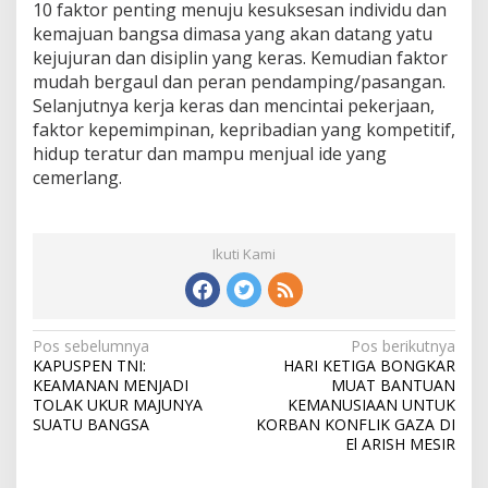
10 faktor penting menuju kesuksesan individu dan
kemajuan bangsa dimasa yang akan datang yatu
kejujuran dan disiplin yang keras. Kemudian faktor
mudah bergaul dan peran pendamping/pasangan.
Selanjutnya kerja keras dan mencintai pekerjaan,
faktor kepemimpinan, kepribadian yang kompetitif,
hidup teratur dan mampu menjual ide yang
cemerlang.
Ikuti Kami
N
Pos sebelumnya
Pos berikutnya
KAPUSPEN TNI:
HARI KETIGA BONGKAR
a
KEAMANAN MENJADI
MUAT BANTUAN
v
TOLAK UKUR MAJUNYA
KEMANUSIAAN UNTUK
SUATU BANGSA
KORBAN KONFLIK GAZA DI
i
El ARISH MESIR
g