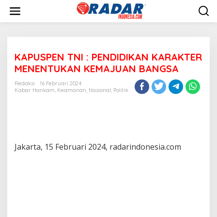
L
e
w
a
t
i
KAPUSPEN TNI : PENDIDIKAN KARAKTER
k
e
MENENTUKAN KEMAJUAN BANGSA
k
o
Redaksi
16 Februari 2024
n
Kabar Hankam
,
Keamanan
,
Nasional
,
Politik
t
e
n
Jakarta, 15 Februari 2024, radarindonesia.com