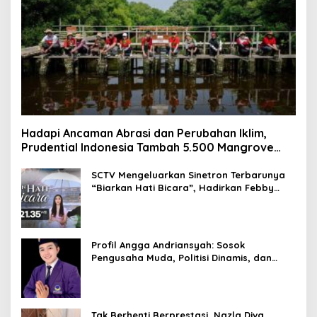
Hadapi Ancaman Abrasi dan Perubahan Iklim,
Prudential Indonesia Tambah 5.500 Mangrove
untuk Pesisir Jakarta
SCTV Mengeluarkan Sinetron Terbarunya
“Biarkan Hati Bicara”, Hadirkan Febby
Rastanty, Rangga Azof, Rendi John
Profil Angga Andriansyah: Sosok
Pengusaha Muda, Politisi Dinamis, dan
Influencer Nasional yang Menginspirasi
Tak Berhenti Berprestasi, Nazla Diva