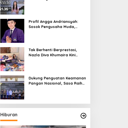
Bicara”, Hadirkan Febby
Rastanty, Rangga Azof,
Rendi John
Profil Angga Andriansyah:
Sosok Pengusaha Muda,
Politisi Dinamis, dan
Influencer Nasional yang
Menginspirasi
Tak Berhenti Berprestasi,
Nazla Diva Khumaira Kini
Fokus Meniti Karier sebagai
DJ Setelah Sukses di Dunia
Bisnis dan Pageant
Dukung Penguatan Keamanan
Pangan Nasional, Sasa Raih
PMR Award dari BPOM
Hiburan