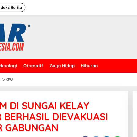
ndeks Berita
eknologi
Otomatif
Gaya Hidup
Hiburan
Info KPU
Caleg Dprd Dki Jakarta”David
Rahardja”Meresmikan Rumah
Pemenangan
 DI SUNGAI KELAY
 BERHASIL DIEVAKUASI
AR GABUNGAN