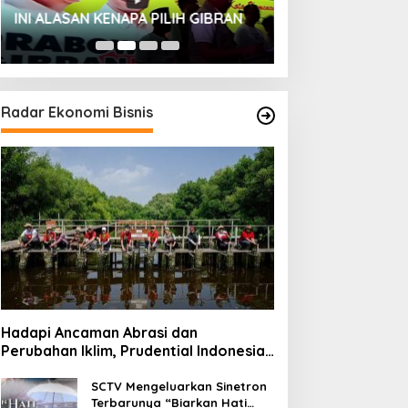
HUT SESKOAL KE
INI ALASAN KENAPA PILIH GIBRAN
2023
Radar Ekonomi Bisnis
Hadapi Ancaman Abrasi dan
Perubahan Iklim, Prudential Indonesia
Tambah 5.500 Mangrove untuk Pesisir
Jakarta
SCTV Mengeluarkan Sinetron
Terbarunya “Biarkan Hati