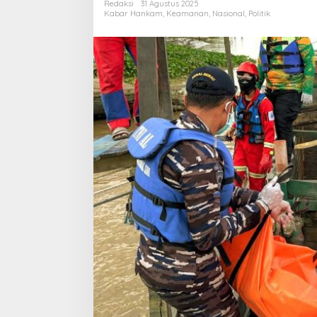
Redaksi
31 Agustus 2025
Kabar Hankam
,
Keamanan
,
Nasional
,
Politik