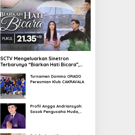
SCTV Mengeluarkan Sinetron
Terbarunya “Biarkan Hati Bicara”,
Hadirkan Febby Rastanty, Rangga
Azof, Rendi John
Turnamen Domino ORADO
Peresmian Klub CAKRAVALA
Profil Angga Andriansyah:
Sosok Pengusaha Muda,
Politisi Dinamis, dan
Influencer Nasional yang
Menginspirasi