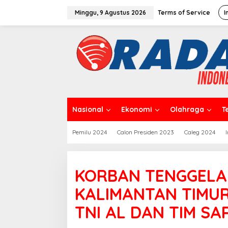
L
e
Minggu, 9 Agustus 2026
Terms of Service
I
w
a
t
i
k
e
k
o
n
t
Nasional
Ekonomi
Olahraga
T
e
n
Pemilu 2024
Calon Presiden 2023
Caleg 2024
KORBAN TENGGELAM
KALIMANTAN TIMUR
TNI AL DAN TIM S