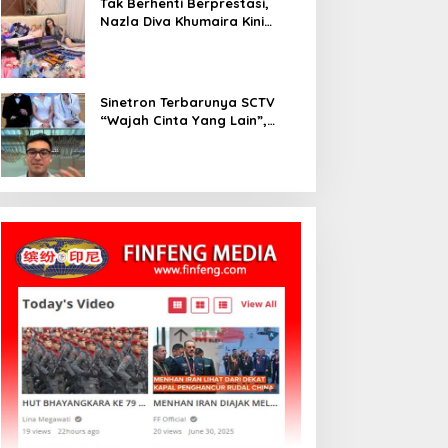
Tak Berhenti Berprestasi,
Nazla Diva Khumaira Kini
Fokus Meniti Karier sebagai
DJ Setelah Sukses di Dunia
Bisnis dan Pageant
Sinetron Terbarunya SCTV
“Wajah Cinta Yang Lain”,
Diperankan Oleh Dinda
Kirana, Oka Antara, Andri
Mashadi Dan Ibrahim Risyad