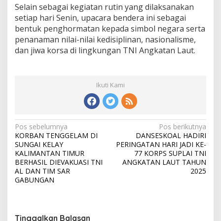
Selain sebagai kegiatan rutin yang dilaksanakan
setiap hari Senin, upacara bendera ini sebagai
bentuk penghormatan kepada simbol negara serta
penanaman nilai-nilai kedisiplinan, nasionalisme,
dan jiwa korsa di lingkungan TNI Angkatan Laut.
Ikuti Kami
N
Pos sebelumnya
Pos berikutnya
KORBAN TENGGELAM DI
DANSESKOAL HADIRI
a
SUNGAI KELAY
PERINGATAN HARI JADI KE-
v
KALIMANTAN TIMUR
77 KORPS SUPLAI TNI
BERHASIL DIEVAKUASI TNI
ANGKATAN LAUT TAHUN
i
AL DAN TIM SAR
2025
GABUNGAN
g
a
s
Tinggalkan Balasan