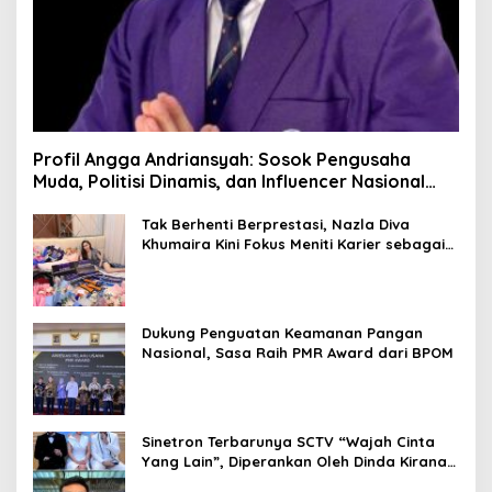
Profil Angga Andriansyah: Sosok Pengusaha
Muda, Politisi Dinamis, dan Influencer Nasional
yang Menginspirasi
Tak Berhenti Berprestasi, Nazla Diva
Khumaira Kini Fokus Meniti Karier sebagai
DJ Setelah Sukses di Dunia Bisnis dan
Pageant
Dukung Penguatan Keamanan Pangan
Nasional, Sasa Raih PMR Award dari BPOM
Sinetron Terbarunya SCTV “Wajah Cinta
Yang Lain”, Diperankan Oleh Dinda Kirana,
Oka Antara, Andri Mashadi Dan Ibrahim