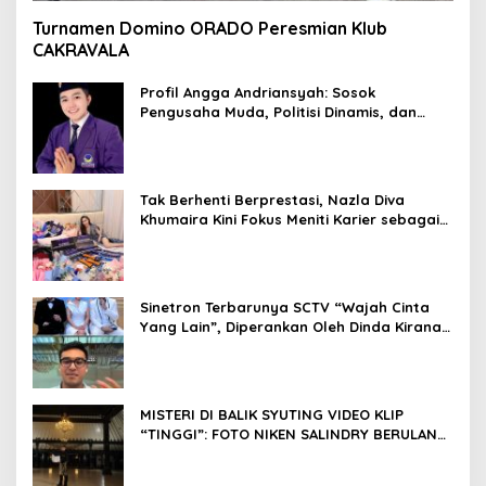
Turnamen Domino ORADO Peresmian Klub
CAKRAVALA
Profil Angga Andriansyah: Sosok
Pengusaha Muda, Politisi Dinamis, dan
Influencer Nasional yang Menginspirasi
Tak Berhenti Berprestasi, Nazla Diva
Khumaira Kini Fokus Meniti Karier sebagai
DJ Setelah Sukses di Dunia Bisnis dan
Pageant
Sinetron Terbarunya SCTV “Wajah Cinta
Yang Lain”, Diperankan Oleh Dinda Kirana,
Oka Antara, Andri Mashadi Dan Ibrahim
Risyad
MISTERI DI BALIK SYUTING VIDEO KLIP
“TINGGI”: FOTO NIKEN SALINDRY BERULANG
KALI MEMUTIH, KMY KMO SEMPAT
KEHILANGAN KESADARAN