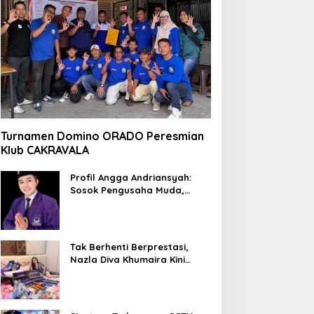
Turnamen Domino ORADO Peresmian
Klub CAKRAVALA
Profil Angga Andriansyah:
Sosok Pengusaha Muda,
Politisi Dinamis, dan
Influencer Nasional yang
Menginspirasi
Tak Berhenti Berprestasi,
Nazla Diva Khumaira Kini
Fokus Meniti Karier sebagai
DJ Setelah Sukses di Dunia
Bisnis dan Pageant