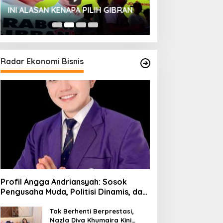
HUT SESKOAL KE
INI ALASAN KENAPA PILIH GIBRAN
2023
Radar Ekonomi Bisnis
Profil Angga Andriansyah: Sosok
Pengusaha Muda, Politisi Dinamis, dan
Influencer Nasional yang
Menginspirasi
Tak Berhenti Berprestasi,
Nazla Diva Khumaira Kini