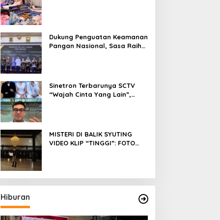
Fokus Meniti Karier sebagai
DJ Setelah Sukses di Dunia
Bisnis dan Pageant
Dukung Penguatan Keamanan
Pangan Nasional, Sasa Raih
PMR Award dari BPOM
Sinetron Terbarunya SCTV
“Wajah Cinta Yang Lain”,
Diperankan Oleh Dinda
Kirana, Oka Antara, Andri
Mashadi Dan Ibrahim Risyad
MISTERI DI BALIK SYUTING
VIDEO KLIP “TINGGI”: FOTO
NIKEN SALINDRY BERULANG
KALI MEMUTIH, KMY KMO
SEMPAT KEHILANGAN
KESADARAN
Hiburan