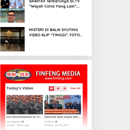
Sinetron Terbarunya SCTV
“Wajah Cinta Yang Lain”,
Diperankan Oleh Dinda
Kirana, Oka Antara, Andri
Mashadi Dan Ibrahim Risyad
MISTERI DI BALIK SYUTING
VIDEO KLIP “TINGGI”: FOTO
NIKEN SALINDRY BERULANG
KALI MEMUTIH, KMY KMO
SEMPAT KEHILANGAN
KESADARAN