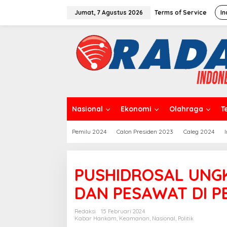
L
e
Jumat, 7 Agustus 2026
Terms of Service
In
w
a
t
i
k
e
k
o
n
t
Nasional
Ekonomi
Olahraga
T
e
n
Pemilu 2024
Calon Presiden 2023
Caleg 2024
PUSHIDROSAL UNG
DAN PESAWAT DI 
Redaksi
15 Februari 2024
Kabar Hankam
,
Keamanan
,
Nasional
,
Politik