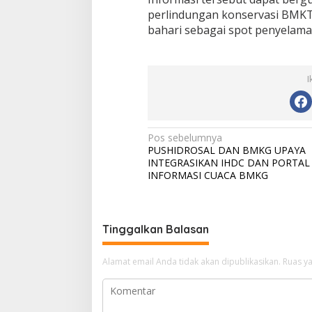
perlindungan konservasi BMK
bahari sebagai spot penyelama
I
N
Pos sebelumnya
PUSHIDROSAL DAN BMKG UPAYA
a
INTEGRASIKAN IHDC DAN PORTAL
v
INFORMASI CUACA BMKG
i
g
Tinggalkan Balasan
a
s
Alamat email Anda tidak akan dipublikasikan.
Ruas ya
i
p