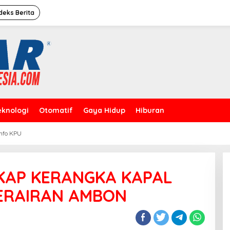
deks Berita
eknologi
Otomatif
Gaya Hidup
Hiburan
Info KPU
Caleg Dprd Dki Jakarta”David
Rahardja”Meresmikan Rumah
Pemenangan
KAP KERANGKA KAPAL
PERAIRAN AMBON