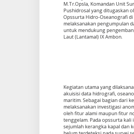
M.Tr.Opsla, Komandan Unit Surve
Pushidrosal yang ditugaskan 
Opssurta Hidro-Oseanografi di
melaksanakan pengumpulan dat
untuk mendukung pengembang
Laut (Lantamal) IX Ambon.
Kegiatan utama yang dilaksana
akuisisi data hidrografi, osean
maritim. Sebagai bagian dari ke
melaksanakan investigasi anom
oleh fitur alami maupun fitur n
tenggelam. Pada opssurta kali
sejumlah kerangka kapal dan 
belum terdeteksi pada survei 