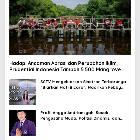
Hadapi Ancaman Abrasi dan Perubahan Iklim,
Prudential Indonesia Tambah 5.500 Mangrove
untuk Pesisir Jakarta
SCTV Mengeluarkan Sinetron Terbarunya
“Biarkan Hati Bicara”, Hadirkan Febby
Rastanty, Rangga Azof, Rendi John
Profil Angga Andriansyah: Sosok
Pengusaha Muda, Politisi Dinamis, dan
Influencer Nasional yang Menginspirasi