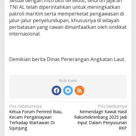
Sesuai dengan Instruksi tersebut, seluruh jajaran
TNI AL telah diperintahkan untuk meningkatkan
patroli maritim serta memperketat pengawasan di
jalur-jalur penyelundupan, khususnya di wilayah
perbatasan yang rawan dimanfaatkan oleh sindikat
internasional.
Demikian berita Dinas Penerangan Angkatan Laut.
Ikuti Kami
N
Pos sebelumnya
Pos berikutnya
Ketua Forum Pemred Riau,
Kemendagri Kawal Hasil
a
Kecam Penganiayaan
Rakortekrenbang 2025 Jadi
v
Terhadap Wartawan Di
Input Dalam Penyusunan
Sijunjung
RKP
i