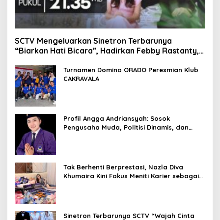
SCTV Mengeluarkan Sinetron Terbarunya
“Biarkan Hati Bicara”, Hadirkan Febby Rastanty,
Rangga Azof, Rendi John
Turnamen Domino ORADO Peresmian Klub
CAKRAVALA
Profil Angga Andriansyah: Sosok
Pengusaha Muda, Politisi Dinamis, dan
Influencer Nasional yang Menginspirasi
Tak Berhenti Berprestasi, Nazla Diva
Khumaira Kini Fokus Meniti Karier sebagai
DJ Setelah Sukses di Dunia Bisnis dan
Pageant
Sinetron Terbarunya SCTV “Wajah Cinta