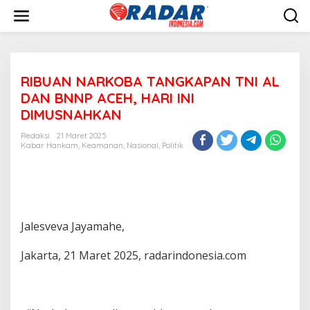
L
e
w
a
t
i
RIBUAN NARKOBA TANGKAPAN TNI AL
k
e
DAN BNNP ACEH, HARI INI
k
DIMUSNAHKAN
o
n
Redaksi
21 Maret 2025
t
Kabar Hankam
,
Keamanan
,
Nasional
,
Politik
e
n
Jalesveva Jayamahe,
Jakarta, 21 Maret 2025, radarindonesia.com