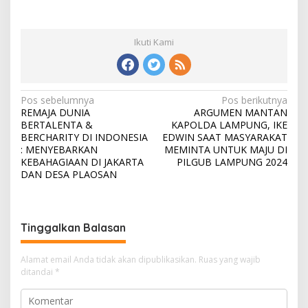
Ikuti Kami
N
Pos sebelumnya
Pos berikutnya
REMAJA DUNIA
ARGUMEN MANTAN
a
BERTALENTA &
KAPOLDA LAMPUNG, IKE
v
BERCHARITY DI INDONESIA
EDWIN SAAT MASYARAKAT
: MENYEBARKAN
MEMINTA UNTUK MAJU DI
i
KEBAHAGIAAN DI JAKARTA
PILGUB LAMPUNG 2024
DAN DESA PLAOSAN
g
a
s
Tinggalkan Balasan
i
p
Alamat email Anda tidak akan dipublikasikan.
Ruas yang wajib
o
ditandai
*
s