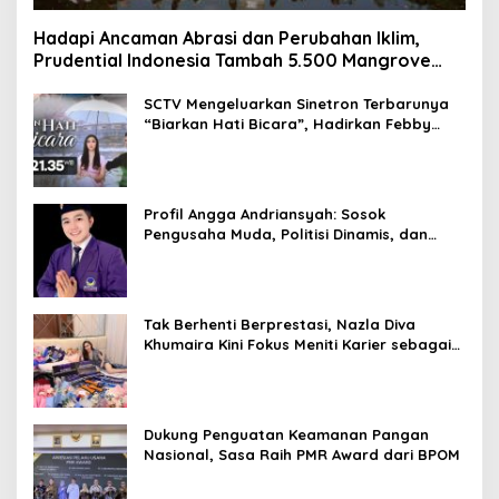
Hadapi Ancaman Abrasi dan Perubahan Iklim,
Prudential Indonesia Tambah 5.500 Mangrove
untuk Pesisir Jakarta
SCTV Mengeluarkan Sinetron Terbarunya
“Biarkan Hati Bicara”, Hadirkan Febby
Rastanty, Rangga Azof, Rendi John
Profil Angga Andriansyah: Sosok
Pengusaha Muda, Politisi Dinamis, dan
Influencer Nasional yang Menginspirasi
Tak Berhenti Berprestasi, Nazla Diva
Khumaira Kini Fokus Meniti Karier sebagai
DJ Setelah Sukses di Dunia Bisnis dan
Pageant
Dukung Penguatan Keamanan Pangan
Nasional, Sasa Raih PMR Award dari BPOM