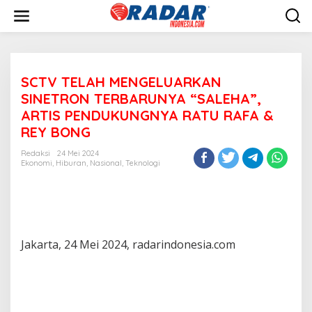
L
e
w
a
t
i
SCTV TELAH MENGELUARKAN
k
e
SINETRON TERBARUNYA “SALEHA”,
k
ARTIS PENDUKUNGNYA RATU RAFA &
o
REY BONG
n
t
Redaksi
24 Mei 2024
e
Ekonomi
,
Hiburan
,
Nasional
,
Teknologi
n
Jakarta, 24 Mei 2024, radarindonesia.com