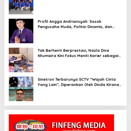
Profil Angga Andriansyah: Sosok
Pengusaha Muda, Politisi Dinamis, dan
Influencer Nasional yang Menginspirasi
Tak Berhenti Berprestasi, Nazla Diva
Khumaira Kini Fokus Meniti Karier sebagai
DJ Setelah Sukses di Dunia Bisnis dan
Pageant
Sinetron Terbarunya SCTV “Wajah Cinta
Yang Lain”, Diperankan Oleh Dinda Kirana,
Oka Antara, Andri Mashadi Dan Ibrahim
Risyad