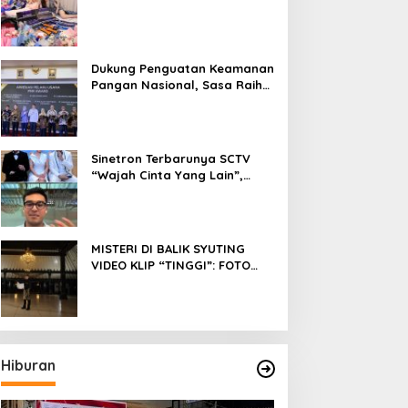
Fokus Meniti Karier sebagai
DJ Setelah Sukses di Dunia
Bisnis dan Pageant
Dukung Penguatan Keamanan
Pangan Nasional, Sasa Raih
PMR Award dari BPOM
Sinetron Terbarunya SCTV
“Wajah Cinta Yang Lain”,
Diperankan Oleh Dinda
Kirana, Oka Antara, Andri
Mashadi Dan Ibrahim Risyad
MISTERI DI BALIK SYUTING
VIDEO KLIP “TINGGI”: FOTO
NIKEN SALINDRY BERULANG
KALI MEMUTIH, KMY KMO
SEMPAT KEHILANGAN
KESADARAN
Hiburan