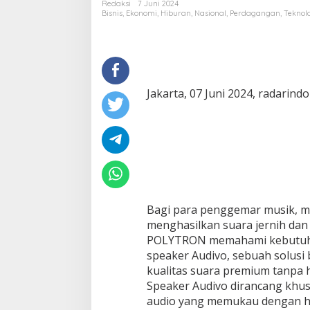
Redaksi
7 Juni 2024
Bisnis
,
Ekonomi
,
Hiburan
,
Nasional
,
Perdagangan
,
Teknol
Jakarta, 07 Juni 2024, radarind
Bagi para penggemar musik, me
menghasilkan suara jernih dan
POLYTRON memahami kebutuh
speaker Audivo, sebuah solusi
kualitas suara premium tanpa 
Speaker Audivo dirancang kh
audio yang memukau dengan ha