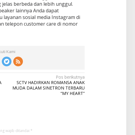
 jelas berbeda dan lebih unggul.
eaker lainnya Anda dapat
u layanan sosial media Instagram di
n telepon customer care di nomor
kuti Kami
Pos berikutnya
A
SCTV HADIRKAN ROMANSA ANAK
MUDA DALAM SINETRON TERBARU
“MY HEART”
ng wajib ditandai
*