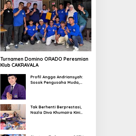
Turnamen Domino ORADO Peresmian
Klub CAKRAVALA
Profil Angga Andriansyah:
Sosok Pengusaha Muda,
Politisi Dinamis, dan
Influencer Nasional yang
Menginspirasi
Tak Berhenti Berprestasi,
Nazla Diva Khumaira Kini
Fokus Meniti Karier sebagai
DJ Setelah Sukses di Dunia
Bisnis dan Pageant