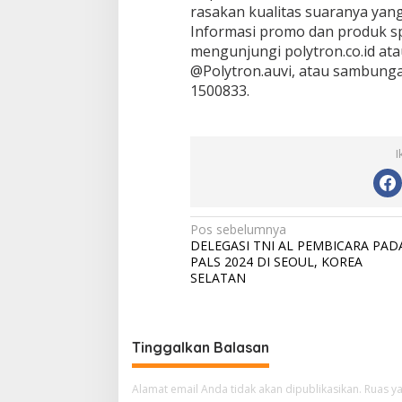
rasakan kualitas suaranya yang
Informasi promo dan produk sp
mengunjungi polytron.co.id ata
@Polytron.auvi, atau sambunga
1500833.
I
N
Pos sebelumnya
DELEGASI TNI AL PEMBICARA PAD
a
PALS 2024 DI SEOUL, KOREA
v
SELATAN
i
g
Tinggalkan Balasan
a
s
Alamat email Anda tidak akan dipublikasikan.
Ruas ya