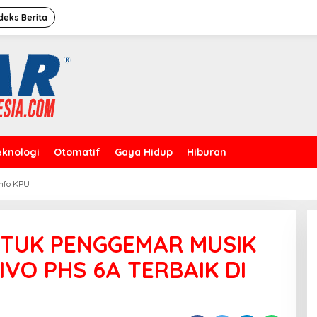
deks Berita
eknologi
Otomatif
Gaya Hidup
Hiburan
Info KPU
Caleg Dprd Dki Jakarta”David
Rahardja”Meresmikan Rumah
Pemenangan
NTUK PENGGEMAR MUSIK
IVO PHS 6A TERBAIK DI