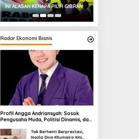
HUT SESKOAL KE
INI ALASAN KENAPA PILIH GIBRAN
2023
Radar Ekonomi Bisnis
Profil Angga Andriansyah: Sosok
Pengusaha Muda, Politisi Dinamis, dan
Influencer Nasional yang
Menginspirasi
Tak Berhenti Berprestasi,
Nazla Diva Khumaira Kini