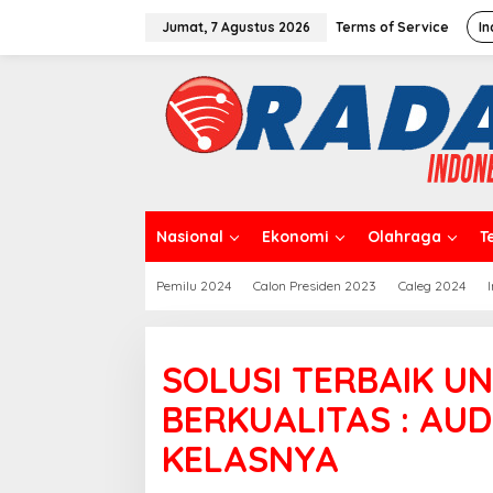
L
e
Jumat, 7 Agustus 2026
Terms of Service
In
w
a
t
i
k
e
k
o
n
t
Nasional
Ekonomi
Olahraga
T
e
n
Pemilu 2024
Calon Presiden 2023
Caleg 2024
SOLUSI TERBAIK U
BERKUALITAS : AUD
KELASNYA