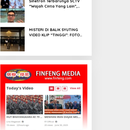
Sinetron Terbarunya SCTV
“Wajah Cinta Yang Lain”,
Diperankan Oleh Dinda
Kirana, Oka Antara, Andri
Mashadi Dan Ibrahim Risyad
MISTERI DI BALIK SYUTING
VIDEO KLIP “TINGGI”: FOTO
NIKEN SALINDRY BERULANG
KALI MEMUTIH, KMY KMO
SEMPAT KEHILANGAN
KESADARAN