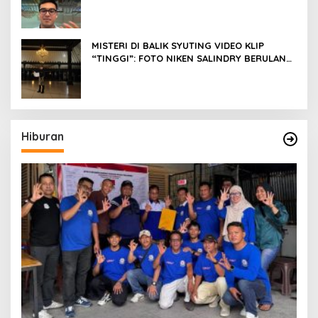
Oka Antara, Andri Mashadi Dan Ibrahim
Risyad
MISTERI DI BALIK SYUTING VIDEO KLIP
“TINGGI”: FOTO NIKEN SALINDRY BERULANG
KALI MEMUTIH, KMY KMO SEMPAT
KEHILANGAN KESADARAN
Hiburan