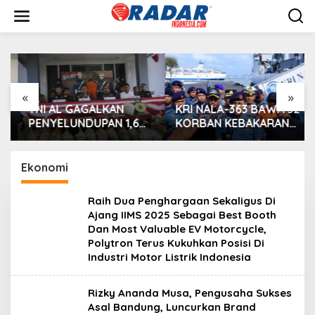
L
e
w
a
t
i
k
e
«
»
k
TNI AL GAGALKAN
KRI NALA-363 BAWA 32
o
PENYELUNDUPAN 1,6
KORBAN KEBAKARAN
n
TON PASIR TIMAH
KM MUTIARA SENTOSA
t
ILEGAL DI PERAIRAN
2 SANDAR DI
e
LINGGA
KOARMADA II, 30
Ekonomi
n
SELAMAT 2 MENINGGAL
DUNIA
Raih Dua Penghargaan Sekaligus Di
Ajang IIMS 2025 Sebagai Best Booth
Dan Most Valuable EV Motorcycle,
Polytron Terus Kukuhkan Posisi Di
Industri Motor Listrik Indonesia
Rizky Ananda Musa, Pengusaha Sukses
Asal Bandung, Luncurkan Brand