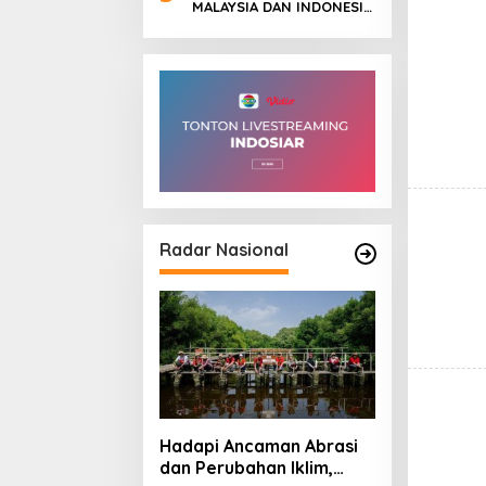
MEMUTIH, KMY KMO
MALAYSIA DAN INDONESIA
SEMPAT KEHILANGAN
DALAM SEBUAH KARYA
KESADARAN
NUSANTARA
Radar Nasional
Hadapi Ancaman Abrasi
dan Perubahan Iklim,