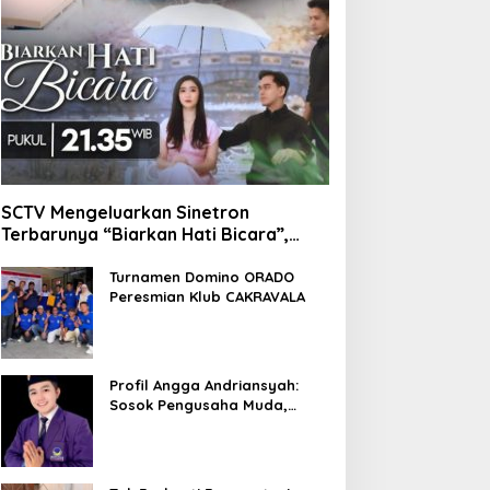
SCTV Mengeluarkan Sinetron
Terbarunya “Biarkan Hati Bicara”,
Hadirkan Febby Rastanty, Rangga
Azof, Rendi John
Turnamen Domino ORADO
Peresmian Klub CAKRAVALA
Profil Angga Andriansyah:
Sosok Pengusaha Muda,
Politisi Dinamis, dan
Influencer Nasional yang
Menginspirasi