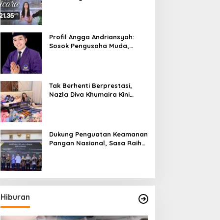
Bicara”, Hadirkan Febby
Rastanty, Rangga Azof,
Rendi John
Profil Angga Andriansyah:
Sosok Pengusaha Muda,
Politisi Dinamis, dan
Influencer Nasional yang
Menginspirasi
Tak Berhenti Berprestasi,
Nazla Diva Khumaira Kini
Fokus Meniti Karier sebagai
DJ Setelah Sukses di Dunia
Bisnis dan Pageant
Dukung Penguatan Keamanan
Pangan Nasional, Sasa Raih
PMR Award dari BPOM
Hiburan