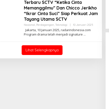
K
Terbaru SCTV “Ketika Cinta
S
Memanggilmu” Dan Chicco Jerikho
I
“Ikrar Cinta Suci” Siap Perkuat Jam
Tayang Utama SCTV
Nasional
,
Perdagangan
,
Teknologi
|
10 Januari 2025
O
L
Jakarta, 10 Januari 2025, radarindonesia.com
E
Program drama telah menjadi signature
H
R
E
D
A
Lihat Selengkapnya
K
S
I