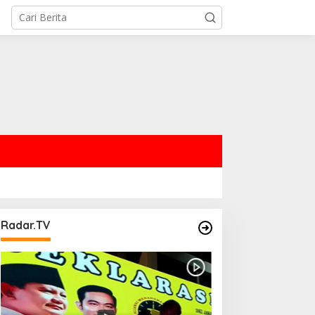
Radar.TV
pi Ancaman Abrasi
PERKUAT SINERGITAS, TNI
erubahan Iklim,
AL ANGKAT PEJABAT
ntial Indonesia
NEGARA DAN TNI SEBAGAI