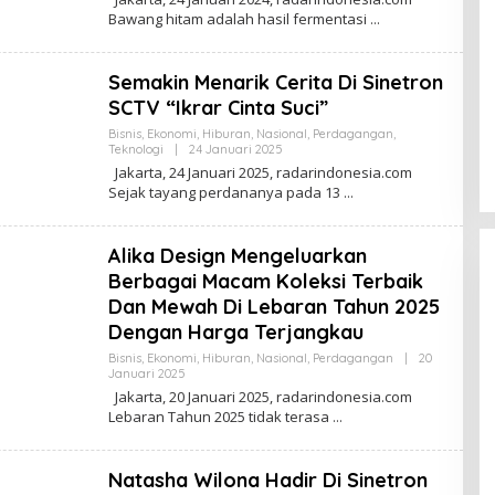
E
Bawang hitam adalah hasil fermentasi
H
R
E
D
Semakin Menarik Cerita Di Sinetron
A
K
SCTV “Ikrar Cinta Suci”
S
I
Bisnis
,
Ekonomi
,
Hiburan
,
Nasional
,
Perdagangan
,
Teknologi
|
24 Januari 2025
O
L
Jakarta, 24 Januari 2025, radarindonesia.com
E
Sejak tayang perdananya pada 13
H
R
E
D
Alika Design Mengeluarkan
A
K
Berbagai Macam Koleksi Terbaik
S
Dan Mewah Di Lebaran Tahun 2025
I
Dengan Harga Terjangkau
Bisnis
,
Ekonomi
,
Hiburan
,
Nasional
,
Perdagangan
|
20
Januari 2025
O
L
Jakarta, 20 Januari 2025, radarindonesia.com
E
Lebaran Tahun 2025 tidak terasa
H
R
E
D
Natasha Wilona Hadir Di Sinetron
A