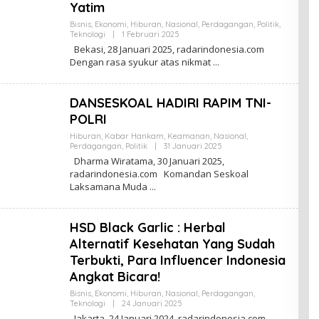
Yatim
Bisnis
,
Ekonomi
,
Hiburan
,
Nasional
,
Perdagangan
,
Politik
,
Teknologi
|
1 Februari 2025
O
L
Bekasi, 28 Januari 2025, radarindonesia.com
E
Dengan rasa syukur atas nikmat
H
R
E
D
DANSESKOAL HADIRI RAPIM TNI-
A
K
POLRI
S
I
Hiburan
,
Kabar Hankam
,
Keamanan
,
Nasional
,
Perdagangan
,
Politik
|
31 Januari 2025
O
L
Dharma Wiratama, 30 Januari 2025,
E
radarindonesia.com Komandan Seskoal
H
Laksamana Muda
R
E
D
A
HSD Black Garlic : Herbal
K
S
Alternatif Kesehatan Yang Sudah
I
Terbukti, Para Influencer Indonesia
Angkat Bicara!
Bisnis
,
Ekonomi
,
Hiburan
,
Nasional
,
Perdagangan
,
Teknologi
|
24 Januari 2025
O
L
Jakarta, 24 Januari 2024, radarindonesia.com