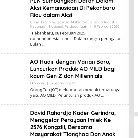
PLN Sumbangkan Darah Dalam
S
Aksi Kemanusiaan Di Pekanbaru
I
Riau dalam Aksi
Bisnis
,
Ekonomi
,
Ekonomi Makro
,
Gaya Hidup
,
Industri
,
Keuangan
,
Nasional
,
Perdagangan
|
8 Februari 2025
O
L
Pekanbaru, 08 Februari 2025,
E
radarindonesia.com – Dalam rangka peringatan
H
Bulan
R
E
D
A
AO Hadir dengan Varian Baru,
K
S
Luncurkan Produk AO MILD bagi
I
kaum Gen Z dan Millennials
Ekonomi
|
3 Februari 2025
O
L
Orang Tua (OT) meluncurkan produk terbarunya
E
yaitu AO MILD. Peluncuran produk AO
H
R
E
D
David Rahardja Kader Gerindra,
A
K
Menggelar Perayaan Imlek Ke
S
2576 Kongzili, Bersama
I
Masyarakat Tionghoa Dan Anak