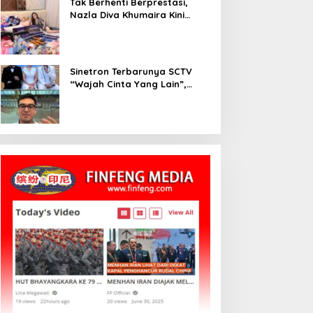
Tak Berhenti Berprestasi,
Nazla Diva Khumaira Kini
Fokus Meniti Karier sebagai
DJ Setelah Sukses di Dunia
Bisnis dan Pageant
Sinetron Terbarunya SCTV
“Wajah Cinta Yang Lain”,
Diperankan Oleh Dinda
Kirana, Oka Antara, Andri
Mashadi Dan Ibrahim Risyad