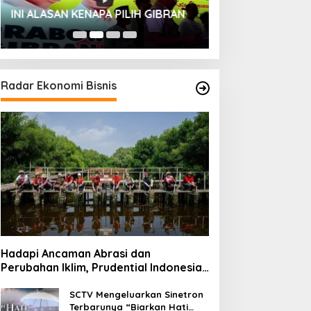
HUT SESKOAL KE
ah 5.500 Mangrove
WARGA KEHORMATAN
INI ALASAN KENAPA PILIH GIBRAN
2023
 Pesisir Jakarta
KORPS MARINIR
Radar Ekonomi Bisnis
Hadapi Ancaman Abrasi dan
Perubahan Iklim, Prudential Indonesia
Tambah 5.500 Mangrove untuk Pesisir
Jakarta
SCTV Mengeluarkan Sinetron
Terbarunya “Biarkan Hati