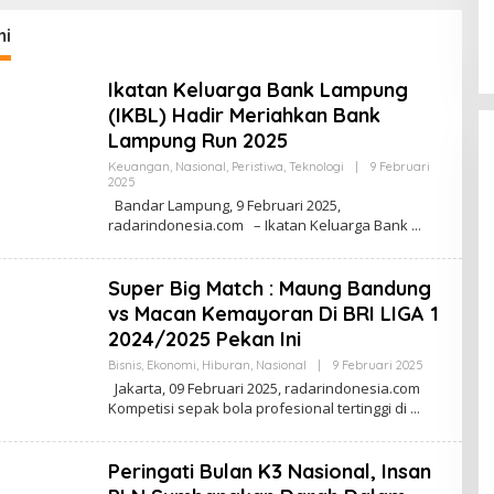
ebby Rastanty,
DI YOKOSUKA JEPANG
Tamb
of, Rendi John
untuk
mi
Ikatan Keluarga Bank Lampung
(IKBL) Hadir Meriahkan Bank
Lampung Run 2025
Keuangan
,
Nasional
,
Peristiwa
,
Teknologi
|
9 Februari
2025
O
L
Bandar Lampung, 9 Februari 2025,
E
radarindonesia.com – Ikatan Keluarga Bank
H
R
E
D
Super Big Match : Maung Bandung
A
K
vs Macan Kemayoran Di BRI LIGA 1
S
2024/2025 Pekan Ini
I
Bisnis
,
Ekonomi
,
Hiburan
,
Nasional
|
9 Februari 2025
O
L
Jakarta, 09 Februari 2025, radarindonesia.com
E
Kompetisi sepak bola profesional tertinggi di
H
R
E
D
Peringati Bulan K3 Nasional, Insan
A
K