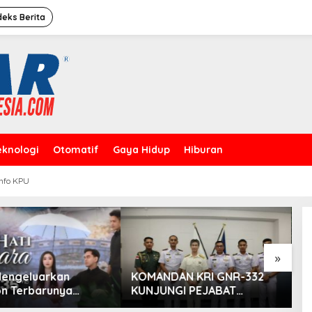
deks Berita
eknologi
Otomatif
Gaya Hidup
Hiburan
Info KPU
Caleg Dprd Dki Jakarta”David
Rahardja”Meresmikan Rumah
Pemenangan
»
eluarkan
KOMANDAN KRI GNR-332
Hada
Terbarunya
KUNJUNGI PEJABAT
dan P
ati Bicara”,
PEMERINTAH DAN MILITER
Prude