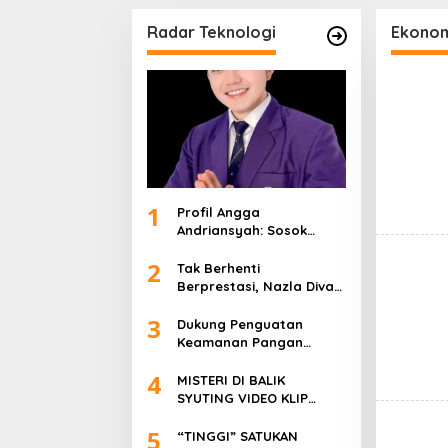
MATAN
SINGKEP, TNI AL
Hadirkan F
TEMBAKKAN RUDAL KAPAL
Rangga Az
Radar Teknologi
Ekono
PERANG DAN USV
1
Profil Angga
Andriansyah: Sosok
Pengusaha Muda, Politisi
2
Dinamis, dan Influencer
Tak Berhenti
Nasional yang
Berprestasi, Nazla Diva
Menginspirasi
Khumaira Kini Fokus
3
Meniti Karier sebagai DJ
Dukung Penguatan
Setelah Sukses di Dunia
Keamanan Pangan
Bisnis dan Pageant
Nasional, Sasa Raih PMR
4
Award dari BPOM
MISTERI DI BALIK
SYUTING VIDEO KLIP
“TINGGI”: FOTO NIKEN
5
SALINDRY BERULANG KALI
“TINGGI” SATUKAN